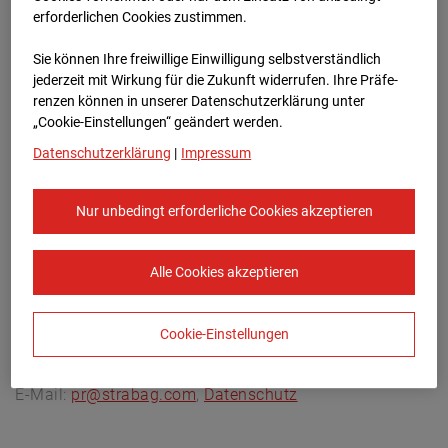
Archivdatum:
08.07.2026 12:35,
erforderlichen Cookies zustimmen.
Europe/Berlin
Sie können Ihre freiwillige Einwilligung selbstverständlich
jederzeit mit Wirkung für die Zukunft widerrufen. Ihre Prä­fe­
renzen können in unserer Datenschutzerklärung unter
„Cookie-Einstellungen“ geändert werden.
Datenschutzerklärung
|
Impressum
Nur unbedingt erforderliche Cookies akzeptieren
Alle Cookies akzeptieren
Cookie-Einstellungen
STRABAG SE
Konzern-Kommunikation Internet/Neue
Medien, Donau-City-Straße 9, 1220 Wien, Österreich,
E-Mail:
pr@strabag.com
,
Datenschutz