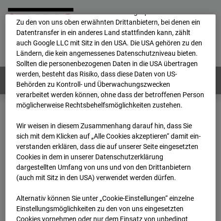
Durch Cookies können die personenbezogenen Daten auch in
ein anderes Land transferiert und dort gespeichert werden.
Zu den von uns oben erwähnten Drittanbietern, bei denen ein
Datentransfer in ein anderes Land stattfinden kann, zählt
Home
E-Mail
Impressum
Login
auch Google LLC mit Sitz in den USA. Die USA gehören zu den
Ländern, die kein angemessenes Datenschutzniveau bieten.
Deutsch
/
English
Sollten die personenbezogenen Daten in die USA übertragen
werden, besteht das Risiko, dass diese Daten von US-
Webcams:
Alle Länder
Behörden zu Kontroll- und Überwachungszwecken
verarbeitet werden können, ohne dass der betroffenen Person
möglicherweise Rechtsbehelfsmöglichkeiten zustehen.
Home
Deutschland
GC-101 - BV-Seed-FFM
Wir weisen in diesem Zusammenhang darauf hin, dass Sie
Archiv
2026
07
08
12:35
sich mit dem Klicken auf „Alle Cookies akzeptieren“ damit ein­
ver­standen erklären, dass die auf unserer Seite eingesetzten
GC-101 - BV-Seed-FFM
Cookies in dem in unserer Datenschutzerklärung
dargestellten Umfang von uns und von den Drittanbietern
(auch mit Sitz in den USA) verwendet werden dürfen.
Pariser Straße, 5-5c, 60486 Frankfurt
Alternativ können Sie unter „Cookie-Einstellungen“ einzelne
Zur Übersicht
Einstellungsmöglichkeiten zu den von uns eingesetzten
Cookies vornehmen oder nur dem Einsatz von unbedingt