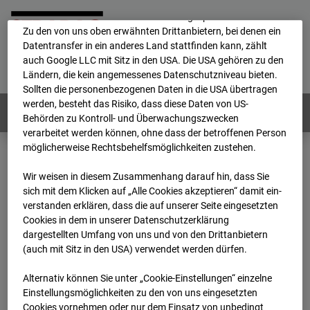
Durch Cookies können die personenbezogenen Daten auch in
ein anderes Land transferiert und dort gespeichert werden.
Zu den von uns oben erwähnten Drittanbietern, bei denen ein
Datentransfer in ein anderes Land stattfinden kann, zählt
Home
E-Mail
Impressum
Login
auch Google LLC mit Sitz in den USA. Die USA gehören zu den
Ländern, die kein angemessenes Datenschutzniveau bieten.
Deutsch
/
English
Sollten die personenbezogenen Daten in die USA übertragen
werden, besteht das Risiko, dass diese Daten von US-
Webcams:
Alle Länder
Behörden zu Kontroll- und Überwachungszwecken
verarbeitet werden können, ohne dass der betroffenen Person
möglicherweise Rechtsbehelfsmöglichkeiten zustehen.
Home
Deutschland
GC-101 - BV-Seed-FFM
Wir weisen in diesem Zusammenhang darauf hin, dass Sie
Archiv
2026
07
08
13:45
sich mit dem Klicken auf „Alle Cookies akzeptieren“ damit ein­
ver­standen erklären, dass die auf unserer Seite eingesetzten
GC-101 - BV-Seed-FFM
Cookies in dem in unserer Datenschutzerklärung
dargestellten Umfang von uns und von den Drittanbietern
(auch mit Sitz in den USA) verwendet werden dürfen.
Pariser Straße, 5-5c, 60486 Frankfurt
Alternativ können Sie unter „Cookie-Einstellungen“ einzelne
Zur Übersicht
Einstellungsmöglichkeiten zu den von uns eingesetzten
Cookies vornehmen oder nur dem Einsatz von unbedingt