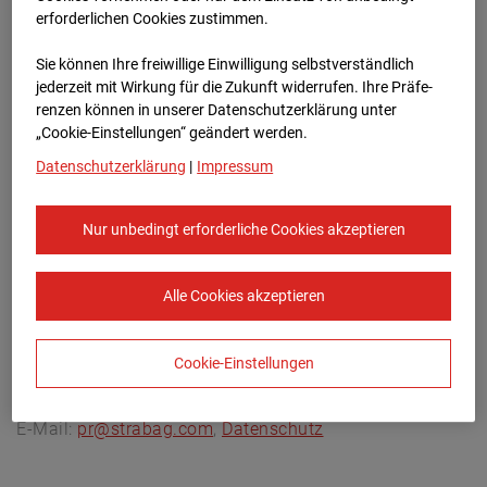
Archivdatum:
08.07.2026 13:45,
erforderlichen Cookies zustimmen.
Europe/Berlin
Sie können Ihre freiwillige Einwilligung selbstverständlich
jederzeit mit Wirkung für die Zukunft widerrufen. Ihre Prä­fe­
renzen können in unserer Datenschutzerklärung unter
„Cookie-Einstellungen“ geändert werden.
Datenschutzerklärung
|
Impressum
Nur unbedingt erforderliche Cookies akzeptieren
Alle Cookies akzeptieren
Cookie-Einstellungen
STRABAG SE
Konzern-Kommunikation Internet/Neue
Medien, Donau-City-Straße 9, 1220 Wien, Österreich,
E-Mail:
pr@strabag.com
,
Datenschutz