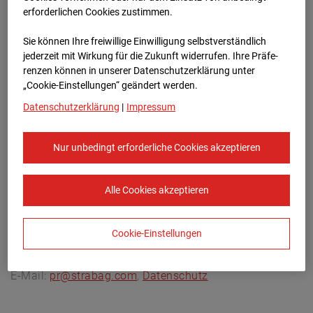
Archivdatum:
08.07.2026 15:35,
erforderlichen Cookies zustimmen.
Europe/Berlin
Sie können Ihre freiwillige Einwilligung selbstverständlich
jederzeit mit Wirkung für die Zukunft widerrufen. Ihre Prä­fe­
renzen können in unserer Datenschutzerklärung unter
„Cookie-Einstellungen“ geändert werden.
Datenschutzerklärung
|
Impressum
Nur unbedingt erforderliche Cookies akzeptieren
Alle Cookies akzeptieren
Cookie-Einstellungen
STRABAG SE
Konzern-Kommunikation Internet/Neue
Medien, Donau-City-Straße 9, 1220 Wien, Österreich,
E-Mail:
pr@strabag.com
,
Datenschutz