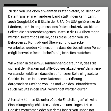
Durch Cookies können die personenbezogenen Daten auch in
ein anderes Land transferiert und dort gespeichert werden.
Zu den von uns oben erwähnten Drittanbietern, bei denen ein
Datentransfer in ein anderes Land stattfinden kann, zählt
Home
E-Mail
Impressum
Login
auch Google LLC mit Sitz in den USA. Die USA gehören zu den
Ländern, die kein angemessenes Datenschutzniveau bieten.
Deutsch
/
English
Sollten die personenbezogenen Daten in die USA übertragen
werden, besteht das Risiko, dass diese Daten von US-
Webcams:
Alle Länder
Behörden zu Kontroll- und Überwachungszwecken
verarbeitet werden können, ohne dass der betroffenen Person
möglicherweise Rechtsbehelfsmöglichkeiten zustehen.
Home
Deutschland
GC-101 - BV-Seed-FFM
Wir weisen in diesem Zusammenhang darauf hin, dass Sie
Archiv
2026
07
08
15:35
sich mit dem Klicken auf „Alle Cookies akzeptieren“ damit ein­
ver­standen erklären, dass die auf unserer Seite eingesetzten
GC-101 - BV-Seed-FFM
Cookies in dem in unserer Datenschutzerklärung
dargestellten Umfang von uns und von den Drittanbietern
(auch mit Sitz in den USA) verwendet werden dürfen.
Pariser Straße, 5-5c, 60486 Frankfurt
Alternativ können Sie unter „Cookie-Einstellungen“ einzelne
Zur Übersicht
Einstellungsmöglichkeiten zu den von uns eingesetzten
Cookies vornehmen oder nur dem Einsatz von unbedingt