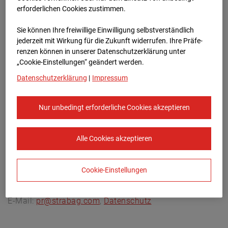
Archivdatum:
08.07.2026 16:05,
erforderlichen Cookies zustimmen.
Europe/Berlin
Sie können Ihre freiwillige Einwilligung selbstverständlich
jederzeit mit Wirkung für die Zukunft widerrufen. Ihre Prä­fe­
renzen können in unserer Datenschutzerklärung unter
„Cookie-Einstellungen“ geändert werden.
Datenschutzerklärung
|
Impressum
Nur unbedingt erforderliche Cookies akzeptieren
Alle Cookies akzeptieren
Cookie-Einstellungen
STRABAG SE
Konzern-Kommunikation Internet/Neue
Medien, Donau-City-Straße 9, 1220 Wien, Österreich,
E-Mail:
pr@strabag.com
,
Datenschutz