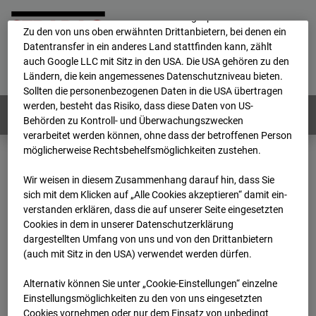
Durch Cookies können die personenbezogenen Daten auch in
ein anderes Land transferiert und dort gespeichert werden.
Zu den von uns oben erwähnten Drittanbietern, bei denen ein
Datentransfer in ein anderes Land stattfinden kann, zählt
Home
E-Mail
Impressum
Login
auch Google LLC mit Sitz in den USA. Die USA gehören zu den
Ländern, die kein angemessenes Datenschutzniveau bieten.
Deutsch
/
English
Sollten die personenbezogenen Daten in die USA übertragen
werden, besteht das Risiko, dass diese Daten von US-
Webcams:
Alle Länder
Behörden zu Kontroll- und Überwachungszwecken
verarbeitet werden können, ohne dass der betroffenen Person
möglicherweise Rechtsbehelfsmöglichkeiten zustehen.
Home
Deutschland
GC-101 - BV-Seed-FFM
Wir weisen in diesem Zusammenhang darauf hin, dass Sie
Archiv
2026
07
08
16:05
sich mit dem Klicken auf „Alle Cookies akzeptieren“ damit ein­
ver­standen erklären, dass die auf unserer Seite eingesetzten
GC-101 - BV-Seed-FFM
Cookies in dem in unserer Datenschutzerklärung
dargestellten Umfang von uns und von den Drittanbietern
(auch mit Sitz in den USA) verwendet werden dürfen.
Pariser Straße, 5-5c, 60486 Frankfurt
Alternativ können Sie unter „Cookie-Einstellungen“ einzelne
Zur Übersicht
Einstellungsmöglichkeiten zu den von uns eingesetzten
Cookies vornehmen oder nur dem Einsatz von unbedingt