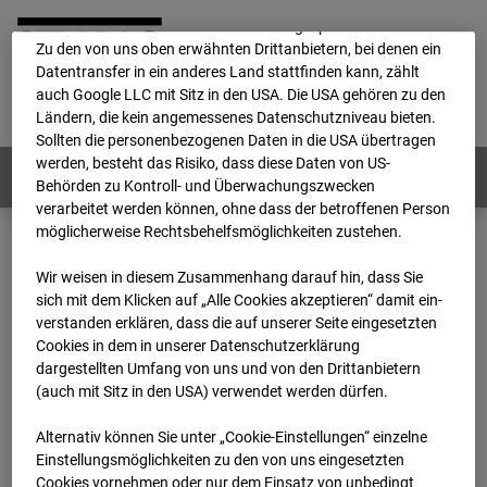
Durch Cookies können die personenbezogenen Daten auch in
ein anderes Land transferiert und dort gespeichert werden.
Zu den von uns oben erwähnten Drittanbietern, bei denen ein
Datentransfer in ein anderes Land stattfinden kann, zählt
Home
E-Mail
Impressum
Login
auch Google LLC mit Sitz in den USA. Die USA gehören zu den
Ländern, die kein angemessenes Datenschutzniveau bieten.
Deutsch
/
English
Sollten die personenbezogenen Daten in die USA übertragen
werden, besteht das Risiko, dass diese Daten von US-
Webcams:
Alle Länder
Behörden zu Kontroll- und Überwachungszwecken
verarbeitet werden können, ohne dass der betroffenen Person
möglicherweise Rechtsbehelfsmöglichkeiten zustehen.
Home
Deutschland
GC-101 - BV-Seed-FFM
Wir weisen in diesem Zusammenhang darauf hin, dass Sie
Archiv
2026
07
08
17:05
sich mit dem Klicken auf „Alle Cookies akzeptieren“ damit ein­
ver­standen erklären, dass die auf unserer Seite eingesetzten
GC-101 - BV-Seed-FFM
Cookies in dem in unserer Datenschutzerklärung
dargestellten Umfang von uns und von den Drittanbietern
(auch mit Sitz in den USA) verwendet werden dürfen.
Pariser Straße, 5-5c, 60486 Frankfurt
Alternativ können Sie unter „Cookie-Einstellungen“ einzelne
Zur Übersicht
Einstellungsmöglichkeiten zu den von uns eingesetzten
Cookies vornehmen oder nur dem Einsatz von unbedingt