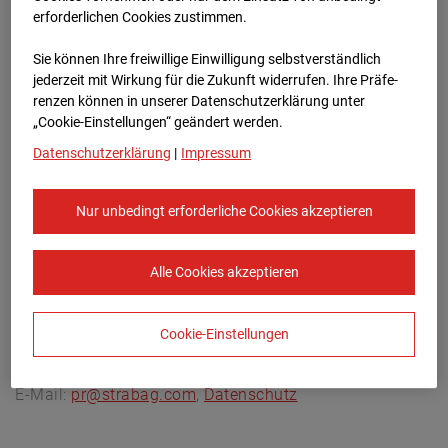
Archivdatum:
08.07.2026 17:05,
erforderlichen Cookies zustimmen.
Europe/Berlin
Sie können Ihre freiwillige Einwilligung selbstverständlich
jederzeit mit Wirkung für die Zukunft widerrufen. Ihre Prä­fe­
renzen können in unserer Datenschutzerklärung unter
„Cookie-Einstellungen“ geändert werden.
Datenschutzerklärung
|
Impressum
Nur unbedingt erforderliche Cookies akzeptieren
Alle Cookies akzeptieren
Cookie-Einstellungen
STRABAG SE
Konzern-Kommunikation Internet/Neue
Medien, Donau-City-Straße 9, 1220 Wien, Österreich,
E-Mail:
pr@strabag.com
,
Datenschutz