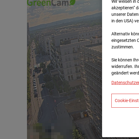
Wir weisen in 
akzeptieren“ d
unserer Daten
in den USA) v
Alternativ kön
eingesetzten 
zustimmen.
Sie können Ihre
widerrufen. Ih
geändert werd
Datenschutze
Cookie-Einst