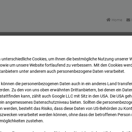
Home
 unterschiedliche Cookies, um Ihnen die best­mögliche Nutzung unserer 
FFM
Archiv
2026
07
08
19:05
sowie um unsere Website fortlaufend zu verbessern. Mit den Cookies wer
ttanbietern unter anderem auch personenbezogene Daten verarbeitet.
 können die personenbezogenen Daten auch in ein anderes Land transferi
FFM
rden. Zu den von uns oben erwähnten Drittanbietern, bei denen ein Daten
tattfinden kann, zählt auch Google LLC mit Sitz in den USA. Die USA ge
kein angemessenes Datenschutzniveau bieten. Sollten die personenbezoge
n werden, besteht das Risiko, dass diese Daten von US-Behörden zu Kontr
wecken verarbeitet werden können, ohne dass der betroffenen Person
möglichkeiten zustehen.
Archi
Übersicht