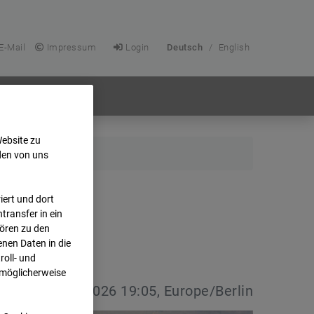
E-Mail
Impressum
Login
Deutsch
/
English
Website zu
den von uns
ert und dort
transfer in ein
hören zu den
nen Daten in die
oll- und
 möglicherweise
vdatum:
08.07.2026 19:05, Europe/Berlin