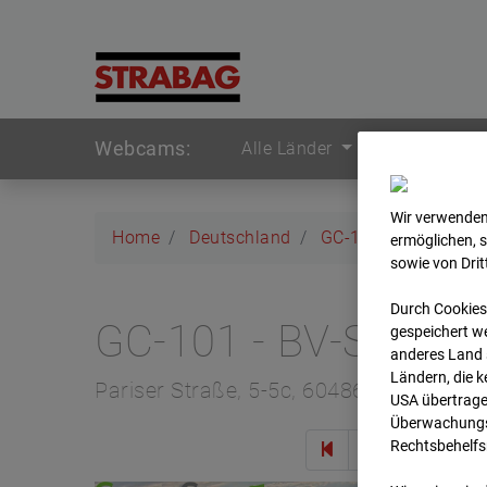
Webcams:
Alle Länder
Wir verwenden
Home
Deutschland
GC-101 - BV-Seed-
ermöglichen, 
sowie von Dri
Durch Cookies
GC-101 - BV-Seed-
gespeichert we
anderes Land s
Ländern, die 
Pariser Straße, 5-5c, 60486 Frankfurt
USA übertrage
Überwachungsz
Rechtsbehelfs
Zur 