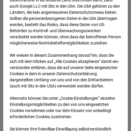
Datentransfer in ein anderes Land stattfinden kann, zählt
auch Google LLC mit Sitz in den USA. Die USA gehören zu den
Ländern, die kein angemessenes Datenschutzniveau bieten.
07.07.2026 07:45
Sollten die personenbezogenen Daten in die USA übertragen
werden, besteht das Risiko, dass diese Daten von US-
Behörden zu Kontroll- und Überwachungszwecken
verarbeitet werden können, ohne dass der betroffenen Person
möglicherweise Rechtsbehelfsmöglichkeiten zustehen.
Wir weisen in diesem Zusammenhang darauf hin, dass Sie
sich mit dem Klicken auf „Alle Cookies akzeptieren“ damit ein­
ver­standen erklären, dass die auf unserer Seite eingesetzten
Cookies in dem in unserer Datenschutzerklärung
dargestellten Umfang von uns und von den Drittanbietern
(auch mit Sitz in den USA) verwendet werden dürfen.
Alternativ können Sie unter „Cookie-Einstellungen“ einzelne
07.07.2026 08:00
Einstellungsmöglichkeiten zu den von uns eingesetzten
Cookies vornehmen oder nur dem Einsatz von unbedingt
erforderlichen Cookies zustimmen.
Sie können Ihre freiwillige Einwilligung selbstverständlich