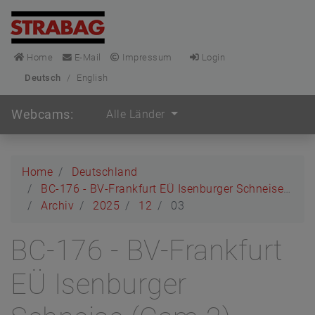
Home
E-Mail
Impressum
Login
Deutsch
/
English
Webcams:
Alle Länder
Home
Deutschland
BC-176 - BV-Frankfurt EÜ Isenburger Schneise (Cam 2)
Archiv
2025
12
03
BC-176 - BV-Frankfurt
EÜ Isenburger