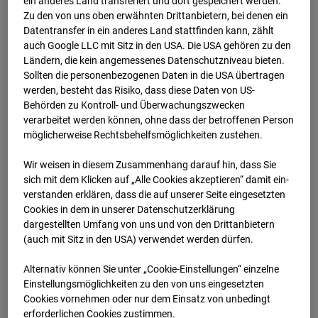
ein anderes Land transferiert und dort gespeichert werden.
Zu den von uns oben erwähnten Drittanbietern, bei denen ein
Datentransfer in ein anderes Land stattfinden kann, zählt
03.12.2025 08:15
auch Google LLC mit Sitz in den USA. Die USA gehören zu den
Ländern, die kein angemessenes Datenschutzniveau bieten.
Sollten die personenbezogenen Daten in die USA übertragen
werden, besteht das Risiko, dass diese Daten von US-
Behörden zu Kontroll- und Überwachungszwecken
verarbeitet werden können, ohne dass der betroffenen Person
möglicherweise Rechtsbehelfsmöglichkeiten zustehen.
Wir weisen in diesem Zusammenhang darauf hin, dass Sie
sich mit dem Klicken auf „Alle Cookies akzeptieren“ damit ein­
ver­standen erklären, dass die auf unserer Seite eingesetzten
Cookies in dem in unserer Datenschutzerklärung
dargestellten Umfang von uns und von den Drittanbietern
(auch mit Sitz in den USA) verwendet werden dürfen.
03.12.2025 08:31
Alternativ können Sie unter „Cookie-Einstellungen“ einzelne
Einstellungsmöglichkeiten zu den von uns eingesetzten
Cookies vornehmen oder nur dem Einsatz von unbedingt
erforderlichen Cookies zustimmen.