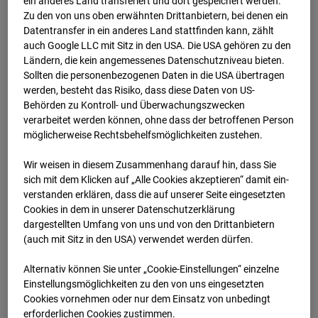
ein anderes Land transferiert und dort gespeichert werden.
03.12.2025 07:15
Zu den von uns oben erwähnten Drittanbietern, bei denen ein
Datentransfer in ein anderes Land stattfinden kann, zählt
auch Google LLC mit Sitz in den USA. Die USA gehören zu den
Ländern, die kein angemessenes Datenschutzniveau bieten.
Sollten die personenbezogenen Daten in die USA übertragen
werden, besteht das Risiko, dass diese Daten von US-
Behörden zu Kontroll- und Überwachungszwecken
verarbeitet werden können, ohne dass der betroffenen Person
möglicherweise Rechtsbehelfsmöglichkeiten zustehen.
Wir weisen in diesem Zusammenhang darauf hin, dass Sie
sich mit dem Klicken auf „Alle Cookies akzeptieren“ damit ein­
ver­standen erklären, dass die auf unserer Seite eingesetzten
Cookies in dem in unserer Datenschutzerklärung
03.12.2025 07:30
dargestellten Umfang von uns und von den Drittanbietern
(auch mit Sitz in den USA) verwendet werden dürfen.
Alternativ können Sie unter „Cookie-Einstellungen“ einzelne
Einstellungsmöglichkeiten zu den von uns eingesetzten
Cookies vornehmen oder nur dem Einsatz von unbedingt
erforderlichen Cookies zustimmen.