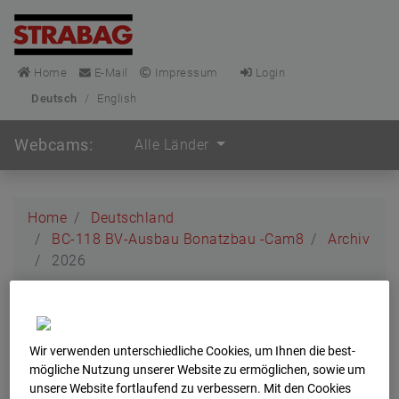
Home
E-Mail
Impressum
Login
Deutsch
/
English
Webcams:
Alle Länder
Home
Deutschland
BC-118 BV-Ausbau Bonatzbau -Cam8
Archiv
2026
BC-118 BV-Ausbau
Bonatzbau -Cam8
Wir verwenden unterschiedliche Cookies, um Ihnen die best­
mögliche Nutzung unserer Website zu ermöglichen, sowie um
unsere Website fortlaufend zu verbessern. Mit den Cookies