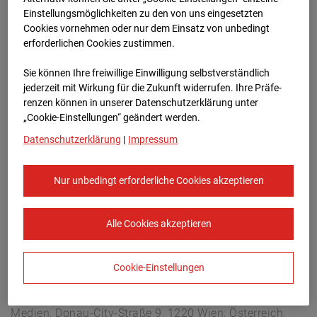
Überseering 12, 22297 Hamburg
Einstellungsmöglichkeiten zu den von uns eingesetzten
Zur Übersicht
Cookies vornehmen oder nur dem Einsatz von unbedingt
erforderlichen Cookies zustimmen.
Archivdatum:
10.01.2026 21:00,
Sie können Ihre freiwillige Einwilligung selbstverständlich
Europe/Berlin
jederzeit mit Wirkung für die Zukunft widerrufen. Ihre Prä­fe­
renzen können in unserer Datenschutzerklärung unter
„Cookie-Einstellungen“ geändert werden.
Datenschutzerklärung
|
Impressum
Nur unbedingt erforderliche Cookies akzeptieren
Alle Cookies akzeptieren
Cookie-Einstellungen
STRABAG SE
Konzern-Kommunikation Internet/Neue
Medien, Donau-City-Straße 9, 1220 Wien, Österreich,