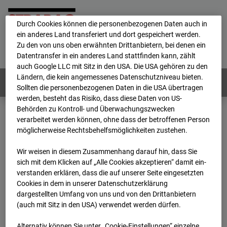
personenbezogene Daten verarbeitet.
Durch Cookies können die personenbezogenen Daten auch in
ein anderes Land transferiert und dort gespeichert werden.
Home
E-Mail
Impressum
Login
Zu den von uns oben erwähnten Drittanbietern, bei denen ein
Datentransfer in ein anderes Land stattfinden kann, zählt
Deutsch
/
English
auch Google LLC mit Sitz in den USA. Die USA gehören zu den
Ländern, die kein angemessenes Datenschutzniveau bieten.
Webcams:
Alle Länder
Sollten die personenbezogenen Daten in die USA übertragen
werden, besteht das Risiko, dass diese Daten von US-
Behörden zu Kontroll- und Überwachungszwecken
verarbeitet werden können, ohne dass der betroffenen Person
Home
Deutschland
möglicherweise Rechtsbehelfsmöglichkeiten zustehen.
BC-104 - BV-Arne Jacobsen Haus
Archiv
2026
01
10
21:00
Wir weisen in diesem Zusammenhang darauf hin, dass Sie
sich mit dem Klicken auf „Alle Cookies akzeptieren“ damit ein­
BC-104 - BV-Arne
ver­standen erklären, dass die auf unserer Seite eingesetzten
Cookies in dem in unserer Datenschutzerklärung
dargestellten Umfang von uns und von den Drittanbietern
Jacobsen Haus
(auch mit Sitz in den USA) verwendet werden dürfen.
Alternativ können Sie unter „Cookie-Einstellungen“ einzelne