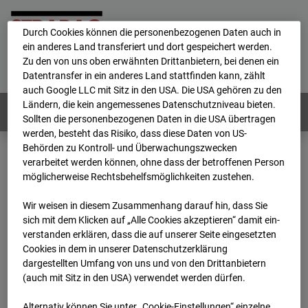
personenbezogene Daten verarbeitet.
Durch Cookies können die personenbezogenen Daten auch in
ein anderes Land transferiert und dort gespeichert werden.
Home
E-Mail
Impressum
Login
Zu den von uns oben erwähnten Drittanbietern, bei denen ein
Datentransfer in ein anderes Land stattfinden kann, zählt
Deutsch
/
English
auch Google LLC mit Sitz in den USA. Die USA gehören zu den
Ländern, die kein angemessenes Datenschutzniveau bieten.
Webcams:
Alle Länder
Sollten die personenbezogenen Daten in die USA übertragen
werden, besteht das Risiko, dass diese Daten von US-
Behörden zu Kontroll- und Überwachungszwecken
verarbeitet werden können, ohne dass der betroffenen Person
Home
Deutschland
möglicherweise Rechtsbehelfsmöglichkeiten zustehen.
BC-104 - BV-Arne Jacobsen Haus
Archiv
2026
01
12
06:30
Wir weisen in diesem Zusammenhang darauf hin, dass Sie
sich mit dem Klicken auf „Alle Cookies akzeptieren“ damit ein­
BC-104 - BV-Arne
ver­standen erklären, dass die auf unserer Seite eingesetzten
Cookies in dem in unserer Datenschutzerklärung
dargestellten Umfang von uns und von den Drittanbietern
Jacobsen Haus
(auch mit Sitz in den USA) verwendet werden dürfen.
Alternativ können Sie unter „Cookie-Einstellungen“ einzelne