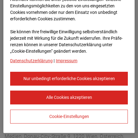
Überseering 12, 22297 Hamburg
Einstellungsmöglichkeiten zu den von uns eingesetzten
Zur Übersicht
Cookies vornehmen oder nur dem Einsatz von unbedingt
erforderlichen Cookies zustimmen.
Archivdatum:
12.01.2026 06:30,
Sie können Ihre freiwillige Einwilligung selbstverständlich
Europe/Berlin
jederzeit mit Wirkung für die Zukunft widerrufen. Ihre Prä­fe­
renzen können in unserer Datenschutzerklärung unter
„Cookie-Einstellungen“ geändert werden.
Datenschutzerklärung
|
Impressum
Nur unbedingt erforderliche Cookies akzeptieren
Alle Cookies akzeptieren
Cookie-Einstellungen
STRABAG SE
Konzern-Kommunikation Internet/Neue
Medien, Donau-City-Straße 9, 1220 Wien, Österreich,