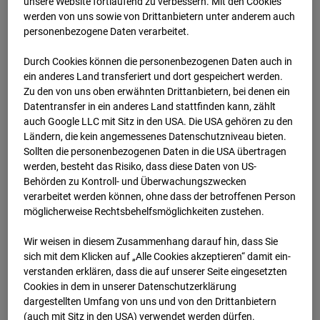
Werkstatthalle
unsere Website fortlaufend zu verbessern. Mit den Cookies
werden von uns sowie von Drittanbietern unter anderem auch
Garching
personenbezogene Daten verarbeitet.
Durch Cookies können die personenbezogenen Daten auch in
Robert-Bosch-Straße 10, 85378 Garching
ein anderes Land transferiert und dort gespeichert werden.
Zu den von uns oben erwähnten Drittanbietern, bei denen ein
Zur Übersicht
Datentransfer in ein anderes Land stattfinden kann, zählt
auch Google LLC mit Sitz in den USA. Die USA gehören zu den
Archivdatum:
2026
Ländern, die kein angemessenes Datenschutzniveau bieten.
Sollten die personenbezogenen Daten in die USA übertragen
werden, besteht das Risiko, dass diese Daten von US-
Behörden zu Kontroll- und Überwachungszwecken
verarbeitet werden können, ohne dass der betroffenen Person
möglicherweise Rechtsbehelfsmöglichkeiten zustehen.
Wir weisen in diesem Zusammenhang darauf hin, dass Sie
sich mit dem Klicken auf „Alle Cookies akzeptieren“ damit ein­
ver­standen erklären, dass die auf unserer Seite eingesetzten
Cookies in dem in unserer Datenschutzerklärung
dargestellten Umfang von uns und von den Drittanbietern
(auch mit Sitz in den USA) verwendet werden dürfen.