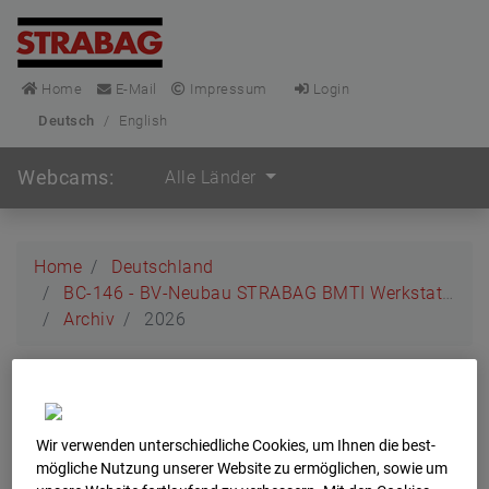
Home
E-Mail
Impressum
Login
Deutsch
/
English
Webcams:
Alle Länder
Home
Deutschland
BC-146 - BV-Neubau STRABAG BMTI Werkstatthalle Garching
Archiv
2026
BC-146 - BV-Neubau
STRABAG BMTI
Wir verwenden unterschiedliche Cookies, um Ihnen die best­
mögliche Nutzung unserer Website zu ermöglichen, sowie um