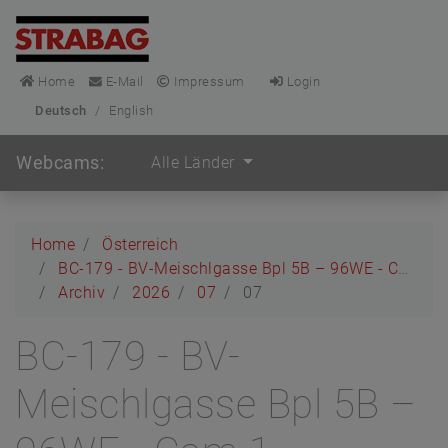
Home
E-Mail
Impressum
Login
Deutsch
/
English
Webcams:
Alle Länder
Home
Österreich
BC-179 - BV-Meischlgasse Bpl 5B – 96WE - Cam 1
Archiv
2026
07
07
BC-179 - BV-
Meischlgasse Bpl 5B –