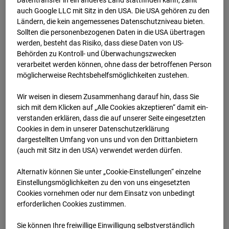
Datentransfer in ein anderes Land stattfinden kann, zählt
auch Google LLC mit Sitz in den USA. Die USA gehören zu den
Ländern, die kein angemessenes Datenschutzniveau bieten.
07.07.2026 07:45
Sollten die personenbezogenen Daten in die USA übertragen
werden, besteht das Risiko, dass diese Daten von US-
Behörden zu Kontroll- und Überwachungszwecken
verarbeitet werden können, ohne dass der betroffenen Person
möglicherweise Rechtsbehelfsmöglichkeiten zustehen.
Wir weisen in diesem Zusammenhang darauf hin, dass Sie
sich mit dem Klicken auf „Alle Cookies akzeptieren“ damit ein­
ver­standen erklären, dass die auf unserer Seite eingesetzten
Cookies in dem in unserer Datenschutzerklärung
dargestellten Umfang von uns und von den Drittanbietern
(auch mit Sitz in den USA) verwendet werden dürfen.
Alternativ können Sie unter „Cookie-Einstellungen“ einzelne
07.07.2026 08:00
Einstellungsmöglichkeiten zu den von uns eingesetzten
Cookies vornehmen oder nur dem Einsatz von unbedingt
erforderlichen Cookies zustimmen.
Sie können Ihre freiwillige Einwilligung selbstverständlich