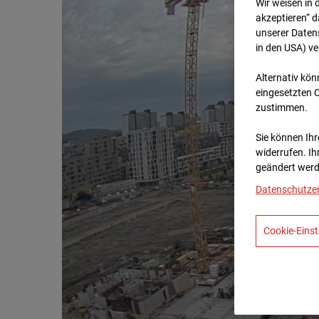
Wir weisen in 
akzeptieren“ d
unserer Daten
in den USA) v
Alternativ kön
eingesetzten 
zustimmen.
Sie können Ihre
widerrufen. Ih
geändert werd
Datenschutze
Cookie-Einst