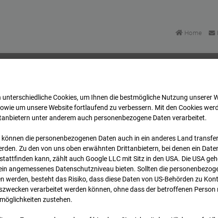
Home
 unterschiedliche Cookies, um Ihnen die best­mögliche Nutzung unserer 
asse Bpl 5B – 96WE - Cam 1
Archiv
2026
07
08
sowie um unsere Website fortlaufend zu verbessern. Mit den Cookies wer
ttanbietern unter anderem auch personenbezogene Daten verarbeitet.
 können die personenbezogenen Daten auch in ein anderes Land transferi
lgasse Bpl 5B – 96WE - 
rden. Zu den von uns oben erwähnten Drittanbietern, bei denen ein Daten
tattfinden kann, zählt auch Google LLC mit Sitz in den USA. Die USA ge
kein angemessenes Datenschutzniveau bieten. Sollten die personenbezoge
n werden, besteht das Risiko, dass diese Daten von US-Behörden zu Kontr
wecken verarbeitet werden können, ohne dass der betroffenen Person
möglichkeiten zustehen.
Archivd
bersicht