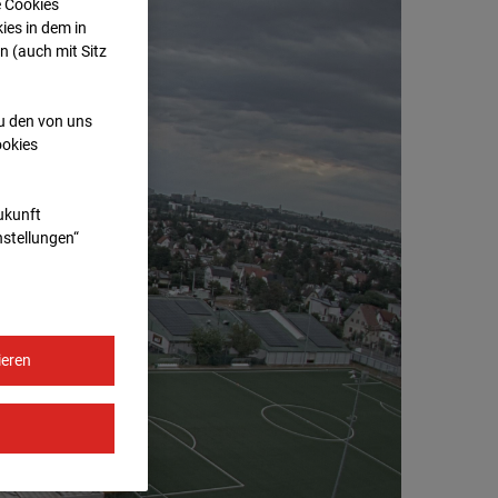
e Cookies
ies in dem in
n (auch mit Sitz
zu den von uns
ookies
Zukunft
nstellungen“
ieren