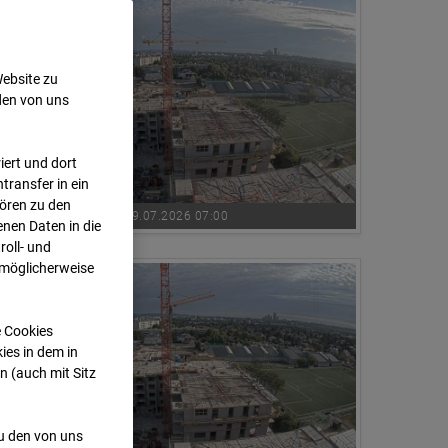
Website zu
den von uns
ert und dort
transfer in ein
hören zu den
09.07.2026 07:00
nen Daten in die
oll- und
 möglicherweise
e Cookies
ies in dem in
n (auch mit Sitz
zu den von uns