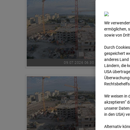
Wir verwenden
ermöglichen, 
sowie von Dri
Durch Cookies
gespeichert we
anderes Land s
09.07.2026 06:30
Ländern, die 
USA übertrage
Überwachungsz
Rechtsbehelfs
Wir weisen in 
akzeptieren“ d
unserer Daten
in den USA) v
Alternativ kön