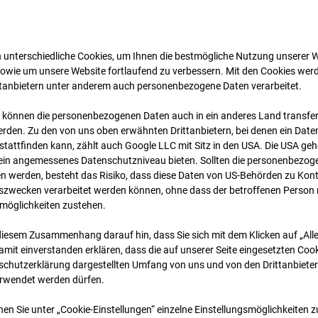
 unterschiedliche Cookies, um Ihnen die best­mögliche Nutzung unserer 
sowie um unsere Website fortlaufend zu verbessern. Mit den Cookies wer
ttanbietern unter anderem auch personenbezogene Daten verarbeitet.
 können die personenbezogenen Daten auch in ein anderes Land transferi
rden. Zu den von uns oben erwähnten Drittanbietern, bei denen ein Daten
tattfinden kann, zählt auch Google LLC mit Sitz in den USA. Die USA ge
09.07.2026 06:45
kein angemessenes Datenschutzniveau bieten. Sollten die personenbezoge
n werden, besteht das Risiko, dass diese Daten von US-Behörden zu Kontr
wecken verarbeitet werden können, ohne dass der betroffenen Person
möglichkeiten zustehen.
diesem Zusammenhang darauf hin, dass Sie sich mit dem Klicken auf „All
amit ein­ver­standen erklären, dass die auf unserer Seite eingesetzten Cook
schutzerklärung dargestellten Umfang von uns und von den Drittanbieter
erwendet werden dürfen.
nen Sie unter „Cookie-Einstellungen“ einzelne Einstellungsmöglichkeiten 