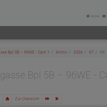
Home
asse Bpl 5B – 96WE - Cam 1
Archiv
2026
07
09
lgasse Bpl 5B – 96WE - 
Zur Übersicht