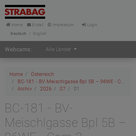
Home
E-Mail
Impressum
Login
Deutsch
/
English
Webcams:
Alle Länder
Home
Österreich
BC-181 - BV-Meischlgasse Bpl 5B – 96WE - Cam 2
Archiv
2026
07
01
BC-181 - BV-
Meischlgasse Bpl 5B –