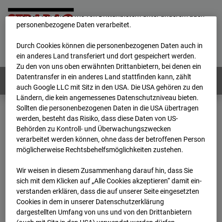
unsere Website fortlaufend zu verbessern. Mit den Cookies
werden von uns sowie von Drittanbietern unter anderem auch
personenbezogene Daten verarbeitet.
Home
E-Mail
Impressum
Login
Durch Cookies können die personenbezogenen Daten auch in
Deutsch
/
English
ein anderes Land transferiert und dort gespeichert werden.
Zu den von uns oben erwähnten Drittanbietern, bei denen ein
Datentransfer in ein anderes Land stattfinden kann, zählt
Webcams:
Alle Länder
auch Google LLC mit Sitz in den USA. Die USA gehören zu den
Ländern, die kein angemessenes Datenschutzniveau bieten.
Sollten die personenbezogenen Daten in die USA übertragen
werden, besteht das Risiko, dass diese Daten von US-
Home
Österreich
Behörden zu Kontroll- und Überwachungszwecken
BC-181 - BV-Meischlgasse Bpl 5B – 96WE - Cam 2
verarbeitet werden können, ohne dass der betroffenen Person
Archiv
2026
07
08
07:45
möglicherweise Rechtsbehelfsmöglichkeiten zustehen.
BC-181 - BV-
Wir weisen in diesem Zusammenhang darauf hin, dass Sie
sich mit dem Klicken auf „Alle Cookies akzeptieren“ damit ein­
ver­standen erklären, dass die auf unserer Seite eingesetzten
Meischlgasse Bpl 5B –
Cookies in dem in unserer Datenschutzerklärung
dargestellten Umfang von uns und von den Drittanbietern