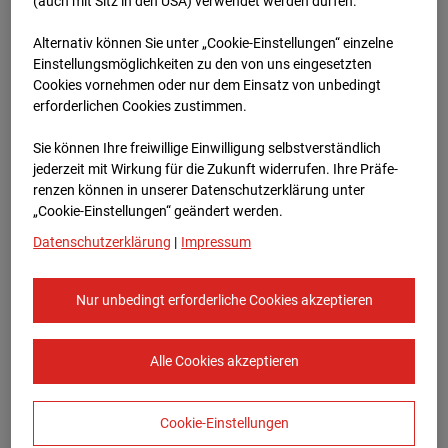
96WE - Cam 2
(auch mit Sitz in den USA) verwendet werden dürfen.
Alternativ können Sie unter „Cookie-Einstellungen“ einzelne
Meischlgasse 32, 1230 Wien
Einstellungsmöglichkeiten zu den von uns eingesetzten
Cookies vornehmen oder nur dem Einsatz von unbedingt
Zur Übersicht
erforderlichen Cookies zustimmen.
Archivdatum:
08.07.2026 07:45,
Sie können Ihre freiwillige Einwilligung selbstverständlich
Europe/Vienna
jederzeit mit Wirkung für die Zukunft widerrufen. Ihre Prä­fe­
renzen können in unserer Datenschutzerklärung unter
„Cookie-Einstellungen“ geändert werden.
Datenschutzerklärung
|
Impressum
Nur unbedingt erforderliche Cookies akzeptieren
Alle Cookies akzeptieren
Cookie-Einstellungen