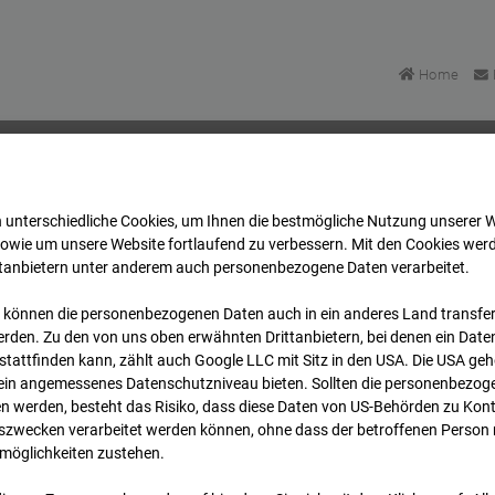
Home
 unterschiedliche Cookies, um Ihnen die best­mögliche Nutzung unserer 
asse Bpl 5B – 96WE - Cam 2
Archiv
2026
07
08
sowie um unsere Website fortlaufend zu verbessern. Mit den Cookies wer
ttanbietern unter anderem auch personenbezogene Daten verarbeitet.
 können die personenbezogenen Daten auch in ein anderes Land transferi
lgasse Bpl 5B – 96WE - 
rden. Zu den von uns oben erwähnten Drittanbietern, bei denen ein Daten
tattfinden kann, zählt auch Google LLC mit Sitz in den USA. Die USA ge
kein angemessenes Datenschutzniveau bieten. Sollten die personenbezoge
n werden, besteht das Risiko, dass diese Daten von US-Behörden zu Kontr
wecken verarbeitet werden können, ohne dass der betroffenen Person
möglichkeiten zustehen.
Archivd
bersicht