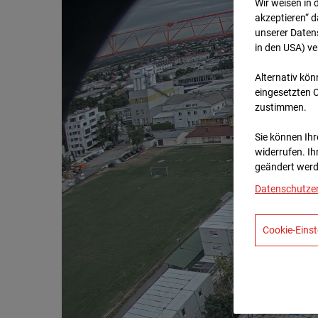
Wir weisen in 
akzeptieren“ d
unserer Daten
in den USA) v
Alternativ kön
eingesetzten 
zustimmen.
Sie können Ihre
widerrufen. Ih
geändert werd
Datenschutze
Cookie-Einst