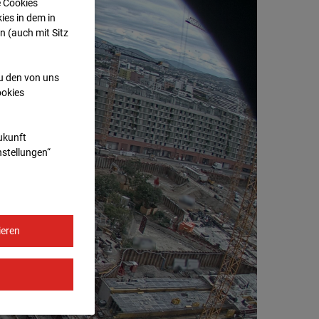
e Cookies
ies in dem in
n (auch mit Sitz
zu den von uns
ookies
Zukunft
nstellungen“
ieren