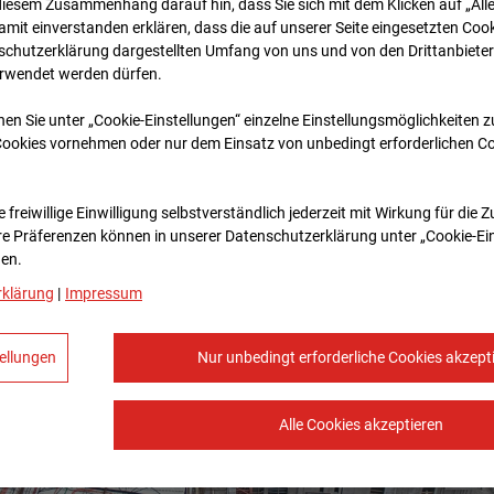
diesem Zusammenhang darauf hin, dass Sie sich mit dem Klicken auf „All
amit ein­ver­standen erklären, dass die auf unserer Seite eingesetzten Cook
schutzerklärung dargestellten Umfang von uns und von den Drittanbieter
erwendet werden dürfen.
nen Sie unter „Cookie-Einstellungen“ einzelne Einstellungsmöglichkeiten 
Cookies vornehmen oder nur dem Einsatz von unbedingt erforderlichen C
 freiwillige Einwilligung selbstverständlich jederzeit mit Wirkung für die 
re Prä­fe­renzen können in unserer Datenschutzerklärung unter „Cookie-Ei
en.
rklärung
|
Impressum
ellungen
Nur unbedingt erforderliche Cookies akzept
Alle Cookies akzeptieren