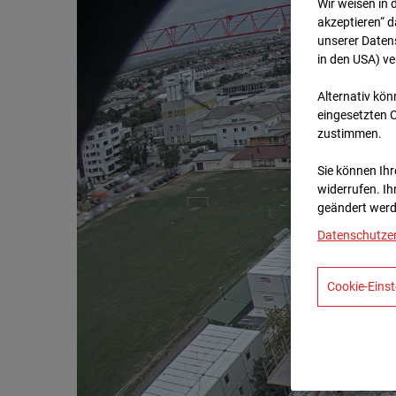
Wir weisen in 
akzeptieren“ d
unserer Daten
in den USA) v
Alternativ kön
eingesetzten 
zustimmen.
Sie können Ihre
widerrufen. Ih
geändert werd
Datenschutze
Cookie-Einst