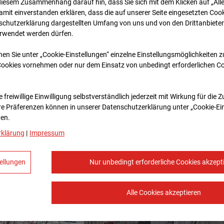
diesem Zusammenhang darauf hin, dass Sie sich mit dem Klicken auf „All
amit ein­ver­standen erklären, dass die auf unserer Seite eingesetzten Cook
schutzerklärung dargestellten Umfang von uns und von den Drittanbieter
erwendet werden dürfen.
nen Sie unter „Cookie-Einstellungen“ einzelne Einstellungsmöglichkeiten 
Cookies vornehmen oder nur dem Einsatz von unbedingt erforderlichen C
 freiwillige Einwilligung selbstverständlich jederzeit mit Wirkung für die 
re Prä­fe­renzen können in unserer Datenschutzerklärung unter „Cookie-Ei
en.
rklärung
|
Impressum
ellungen
Nur unbedingt erforderliche Cookies akzept
Alle Cookies akzeptieren