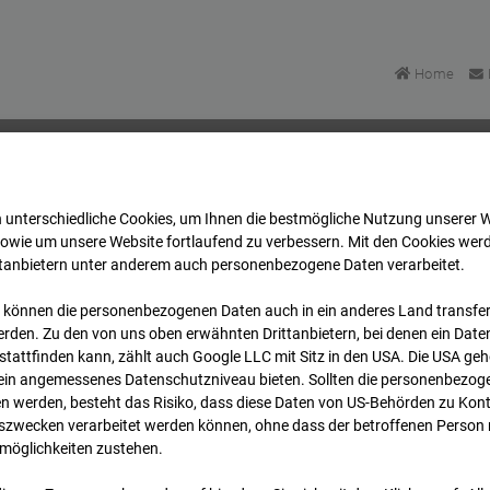
Home
 unterschiedliche Cookies, um Ihnen die best­mögliche Nutzung unserer 
asse Bpl 5B – 96WE - Cam 2
Archiv
2026
07
08
sowie um unsere Website fortlaufend zu verbessern. Mit den Cookies wer
ttanbietern unter anderem auch personenbezogene Daten verarbeitet.
 können die personenbezogenen Daten auch in ein anderes Land transferi
lgasse Bpl 5B – 96WE - 
rden. Zu den von uns oben erwähnten Drittanbietern, bei denen ein Daten
tattfinden kann, zählt auch Google LLC mit Sitz in den USA. Die USA ge
kein angemessenes Datenschutzniveau bieten. Sollten die personenbezoge
n werden, besteht das Risiko, dass diese Daten von US-Behörden zu Kontr
wecken verarbeitet werden können, ohne dass der betroffenen Person
möglichkeiten zustehen.
Archivd
bersicht