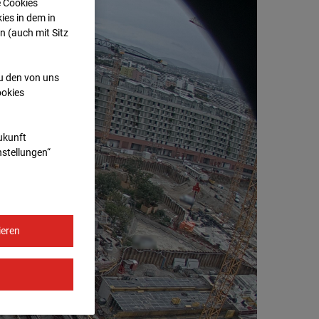
e Cookies
ies in dem in
n (auch mit Sitz
zu den von uns
ookies
Zukunft
nstellungen“
ieren