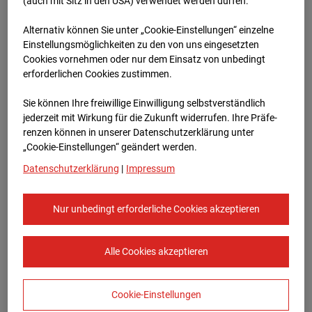
96WE - Cam 2
(auch mit Sitz in den USA) verwendet werden dürfen.
Alternativ können Sie unter „Cookie-Einstellungen“ einzelne
Meischlgasse 32, 1230 Wien
Einstellungsmöglichkeiten zu den von uns eingesetzten
Cookies vornehmen oder nur dem Einsatz von unbedingt
Zur Übersicht
erforderlichen Cookies zustimmen.
Archivdatum:
08.07.2026 10:45,
Sie können Ihre freiwillige Einwilligung selbstverständlich
Europe/Vienna
jederzeit mit Wirkung für die Zukunft widerrufen. Ihre Prä­fe­
renzen können in unserer Datenschutzerklärung unter
„Cookie-Einstellungen“ geändert werden.
Datenschutzerklärung
|
Impressum
Nur unbedingt erforderliche Cookies akzeptieren
Alle Cookies akzeptieren
Cookie-Einstellungen