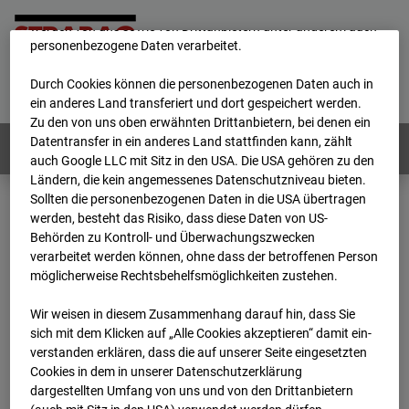
unsere Website fortlaufend zu verbessern. Mit den Cookies
werden von uns sowie von Drittanbietern unter anderem auch
personenbezogene Daten verarbeitet.
Home
E-Mail
Impressum
Login
Durch Cookies können die personenbezogenen Daten auch in
Deutsch
/
English
ein anderes Land transferiert und dort gespeichert werden.
Zu den von uns oben erwähnten Drittanbietern, bei denen ein
Datentransfer in ein anderes Land stattfinden kann, zählt
Webcams:
Alle Länder
auch Google LLC mit Sitz in den USA. Die USA gehören zu den
Ländern, die kein angemessenes Datenschutzniveau bieten.
Sollten die personenbezogenen Daten in die USA übertragen
werden, besteht das Risiko, dass diese Daten von US-
Home
Österreich
Behörden zu Kontroll- und Überwachungszwecken
BC-181 - BV-Meischlgasse Bpl 5B – 96WE - Cam 2
verarbeitet werden können, ohne dass der betroffenen Person
Archiv
2026
07
08
10:45
möglicherweise Rechtsbehelfsmöglichkeiten zustehen.
BC-181 - BV-
Wir weisen in diesem Zusammenhang darauf hin, dass Sie
sich mit dem Klicken auf „Alle Cookies akzeptieren“ damit ein­
ver­standen erklären, dass die auf unserer Seite eingesetzten
Meischlgasse Bpl 5B –
Cookies in dem in unserer Datenschutzerklärung
dargestellten Umfang von uns und von den Drittanbietern