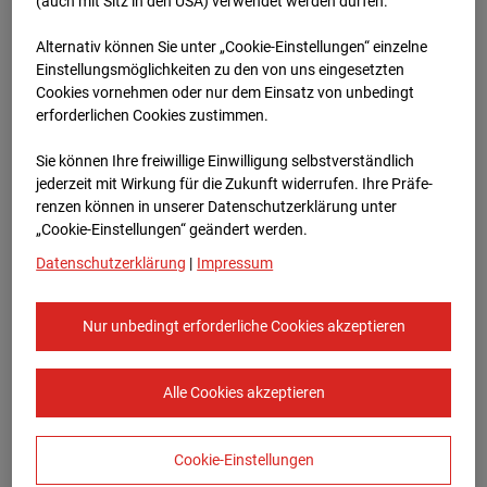
96WE - Cam 2
(auch mit Sitz in den USA) verwendet werden dürfen.
Alternativ können Sie unter „Cookie-Einstellungen“ einzelne
Meischlgasse 32, 1230 Wien
Einstellungsmöglichkeiten zu den von uns eingesetzten
Cookies vornehmen oder nur dem Einsatz von unbedingt
Zur Übersicht
erforderlichen Cookies zustimmen.
Archivdatum:
08.07.2026 13:00,
Sie können Ihre freiwillige Einwilligung selbstverständlich
Europe/Vienna
jederzeit mit Wirkung für die Zukunft widerrufen. Ihre Prä­fe­
renzen können in unserer Datenschutzerklärung unter
„Cookie-Einstellungen“ geändert werden.
Datenschutzerklärung
|
Impressum
Nur unbedingt erforderliche Cookies akzeptieren
Alle Cookies akzeptieren
Cookie-Einstellungen