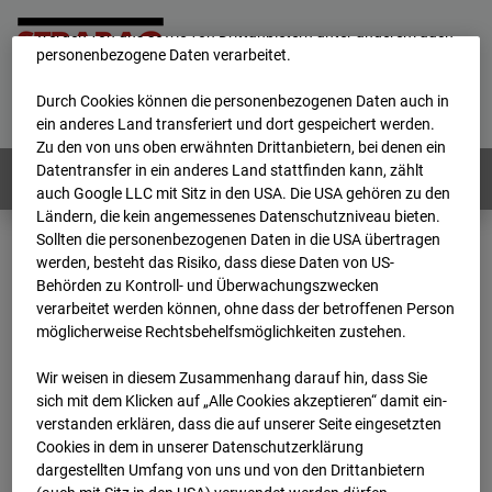
unsere Website fortlaufend zu verbessern. Mit den Cookies
werden von uns sowie von Drittanbietern unter anderem auch
personenbezogene Daten verarbeitet.
Home
E-Mail
Impressum
Login
Durch Cookies können die personenbezogenen Daten auch in
Deutsch
/
English
ein anderes Land transferiert und dort gespeichert werden.
Zu den von uns oben erwähnten Drittanbietern, bei denen ein
Datentransfer in ein anderes Land stattfinden kann, zählt
Webcams:
Alle Länder
auch Google LLC mit Sitz in den USA. Die USA gehören zu den
Ländern, die kein angemessenes Datenschutzniveau bieten.
Sollten die personenbezogenen Daten in die USA übertragen
werden, besteht das Risiko, dass diese Daten von US-
Home
Österreich
Behörden zu Kontroll- und Überwachungszwecken
BC-181 - BV-Meischlgasse Bpl 5B – 96WE - Cam 2
verarbeitet werden können, ohne dass der betroffenen Person
Archiv
2026
07
08
13:00
möglicherweise Rechtsbehelfsmöglichkeiten zustehen.
BC-181 - BV-
Wir weisen in diesem Zusammenhang darauf hin, dass Sie
sich mit dem Klicken auf „Alle Cookies akzeptieren“ damit ein­
ver­standen erklären, dass die auf unserer Seite eingesetzten
Meischlgasse Bpl 5B –
Cookies in dem in unserer Datenschutzerklärung
dargestellten Umfang von uns und von den Drittanbietern