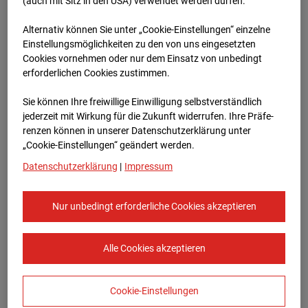
96WE - Cam 2
(auch mit Sitz in den USA) verwendet werden dürfen.
Alternativ können Sie unter „Cookie-Einstellungen“ einzelne
Meischlgasse 32, 1230 Wien
Einstellungsmöglichkeiten zu den von uns eingesetzten
Cookies vornehmen oder nur dem Einsatz von unbedingt
Zur Übersicht
erforderlichen Cookies zustimmen.
Archivdatum:
08.07.2026 14:15,
Sie können Ihre freiwillige Einwilligung selbstverständlich
Europe/Vienna
jederzeit mit Wirkung für die Zukunft widerrufen. Ihre Prä­fe­
renzen können in unserer Datenschutzerklärung unter
„Cookie-Einstellungen“ geändert werden.
Datenschutzerklärung
|
Impressum
Nur unbedingt erforderliche Cookies akzeptieren
Alle Cookies akzeptieren
Cookie-Einstellungen