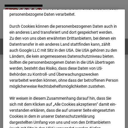
unsere Website fortlaufend zu verbessern. Mit den Cookies
werden von uns sowie von Drittanbietern unter anderem auch
personenbezogene Daten verarbeitet.
Home
E-Mail
Impressum
Login
Durch Cookies können die personenbezogenen Daten auch in
Deutsch
/
English
ein anderes Land transferiert und dort gespeichert werden.
Zu den von uns oben erwähnten Drittanbietern, bei denen ein
Datentransfer in ein anderes Land stattfinden kann, zählt
Webcams:
Alle Länder
auch Google LLC mit Sitz in den USA. Die USA gehören zu den
Ländern, die kein angemessenes Datenschutzniveau bieten.
Sollten die personenbezogenen Daten in die USA übertragen
werden, besteht das Risiko, dass diese Daten von US-
Home
Österreich
Behörden zu Kontroll- und Überwachungszwecken
BC-181 - BV-Meischlgasse Bpl 5B – 96WE - Cam 2
verarbeitet werden können, ohne dass der betroffenen Person
Archiv
2026
07
08
14:15
möglicherweise Rechtsbehelfsmöglichkeiten zustehen.
BC-181 - BV-
Wir weisen in diesem Zusammenhang darauf hin, dass Sie
sich mit dem Klicken auf „Alle Cookies akzeptieren“ damit ein­
ver­standen erklären, dass die auf unserer Seite eingesetzten
Meischlgasse Bpl 5B –
Cookies in dem in unserer Datenschutzerklärung
dargestellten Umfang von uns und von den Drittanbietern