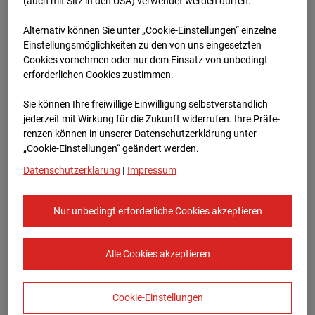
96WE - Cam 2
(auch mit Sitz in den USA) verwendet werden dürfen.
Alternativ können Sie unter „Cookie-Einstellungen“ einzelne
Meischlgasse 32, 1230 Wien
Einstellungsmöglichkeiten zu den von uns eingesetzten
Cookies vornehmen oder nur dem Einsatz von unbedingt
Zur Übersicht
erforderlichen Cookies zustimmen.
Archivdatum:
08.07.2026 14:45,
Sie können Ihre freiwillige Einwilligung selbstverständlich
Europe/Vienna
jederzeit mit Wirkung für die Zukunft widerrufen. Ihre Prä­fe­
renzen können in unserer Datenschutzerklärung unter
„Cookie-Einstellungen“ geändert werden.
Datenschutzerklärung
|
Impressum
Nur unbedingt erforderliche Cookies akzeptieren
Alle Cookies akzeptieren
Cookie-Einstellungen