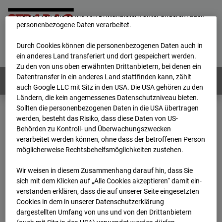
unsere Website fortlaufend zu verbessern. Mit den Cookies
werden von uns sowie von Drittanbietern unter anderem auch
personenbezogene Daten verarbeitet.
Home
E-Mail
Impressum
Login
Durch Cookies können die personenbezogenen Daten auch in
Deutsch
/
English
ein anderes Land transferiert und dort gespeichert werden.
Zu den von uns oben erwähnten Drittanbietern, bei denen ein
Datentransfer in ein anderes Land stattfinden kann, zählt
Webcams:
Alle Länder
auch Google LLC mit Sitz in den USA. Die USA gehören zu den
Ländern, die kein angemessenes Datenschutzniveau bieten.
Sollten die personenbezogenen Daten in die USA übertragen
werden, besteht das Risiko, dass diese Daten von US-
Home
Österreich
Behörden zu Kontroll- und Überwachungszwecken
BC-181 - BV-Meischlgasse Bpl 5B – 96WE - Cam 2
verarbeitet werden können, ohne dass der betroffenen Person
Archiv
2026
07
08
14:45
möglicherweise Rechtsbehelfsmöglichkeiten zustehen.
BC-181 - BV-
Wir weisen in diesem Zusammenhang darauf hin, dass Sie
sich mit dem Klicken auf „Alle Cookies akzeptieren“ damit ein­
ver­standen erklären, dass die auf unserer Seite eingesetzten
Meischlgasse Bpl 5B –
Cookies in dem in unserer Datenschutzerklärung
dargestellten Umfang von uns und von den Drittanbietern