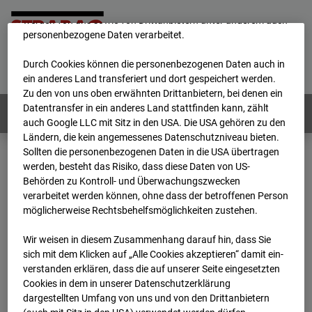
unsere Website fortlaufend zu verbessern. Mit den Cookies
werden von uns sowie von Drittanbietern unter anderem auch
personenbezogene Daten verarbeitet.
Home
E-Mail
Impressum
Login
Durch Cookies können die personenbezogenen Daten auch in
Deutsch
/
English
ein anderes Land transferiert und dort gespeichert werden.
Zu den von uns oben erwähnten Drittanbietern, bei denen ein
Datentransfer in ein anderes Land stattfinden kann, zählt
Webcams:
Alle Länder
auch Google LLC mit Sitz in den USA. Die USA gehören zu den
Ländern, die kein angemessenes Datenschutzniveau bieten.
Sollten die personenbezogenen Daten in die USA übertragen
werden, besteht das Risiko, dass diese Daten von US-
Home
Österreich
Behörden zu Kontroll- und Überwachungszwecken
BC-181 - BV-Meischlgasse Bpl 5B – 96WE - Cam 2
verarbeitet werden können, ohne dass der betroffenen Person
Archiv
2026
07
08
16:00
möglicherweise Rechtsbehelfsmöglichkeiten zustehen.
BC-181 - BV-
Wir weisen in diesem Zusammenhang darauf hin, dass Sie
sich mit dem Klicken auf „Alle Cookies akzeptieren“ damit ein­
ver­standen erklären, dass die auf unserer Seite eingesetzten
Meischlgasse Bpl 5B –
Cookies in dem in unserer Datenschutzerklärung
dargestellten Umfang von uns und von den Drittanbietern