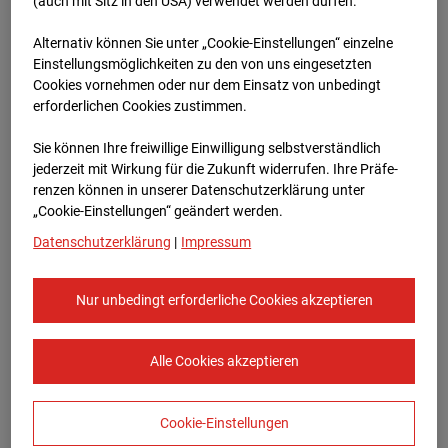
96WE - Cam 2
(auch mit Sitz in den USA) verwendet werden dürfen.
Alternativ können Sie unter „Cookie-Einstellungen“ einzelne
Meischlgasse 32, 1230 Wien
Einstellungsmöglichkeiten zu den von uns eingesetzten
Cookies vornehmen oder nur dem Einsatz von unbedingt
Zur Übersicht
erforderlichen Cookies zustimmen.
Archivdatum:
08.07.2026 16:00,
Sie können Ihre freiwillige Einwilligung selbstverständlich
Europe/Vienna
jederzeit mit Wirkung für die Zukunft widerrufen. Ihre Prä­fe­
renzen können in unserer Datenschutzerklärung unter
„Cookie-Einstellungen“ geändert werden.
Datenschutzerklärung
|
Impressum
Nur unbedingt erforderliche Cookies akzeptieren
Alle Cookies akzeptieren
Cookie-Einstellungen