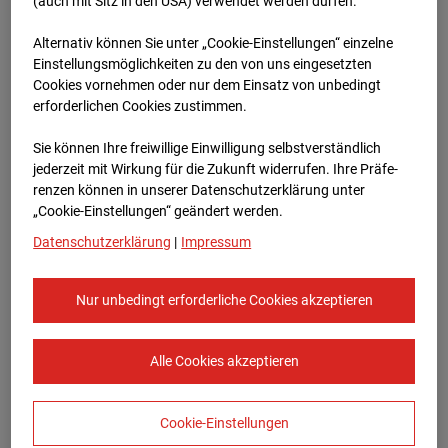
96WE - Cam 2
(auch mit Sitz in den USA) verwendet werden dürfen.
Alternativ können Sie unter „Cookie-Einstellungen“ einzelne
Meischlgasse 32, 1230 Wien
Einstellungsmöglichkeiten zu den von uns eingesetzten
Cookies vornehmen oder nur dem Einsatz von unbedingt
Zur Übersicht
erforderlichen Cookies zustimmen.
Archivdatum:
08.07.2026 17:00,
Sie können Ihre freiwillige Einwilligung selbstverständlich
Europe/Vienna
jederzeit mit Wirkung für die Zukunft widerrufen. Ihre Prä­fe­
renzen können in unserer Datenschutzerklärung unter
„Cookie-Einstellungen“ geändert werden.
Datenschutzerklärung
|
Impressum
Nur unbedingt erforderliche Cookies akzeptieren
Alle Cookies akzeptieren
Cookie-Einstellungen