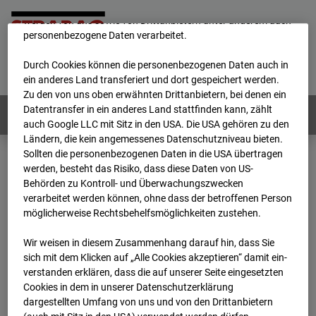
unsere Website fortlaufend zu verbessern. Mit den Cookies
werden von uns sowie von Drittanbietern unter anderem auch
personenbezogene Daten verarbeitet.
Home
E-Mail
Impressum
Login
Durch Cookies können die personenbezogenen Daten auch in
Deutsch
/
English
ein anderes Land transferiert und dort gespeichert werden.
Zu den von uns oben erwähnten Drittanbietern, bei denen ein
Datentransfer in ein anderes Land stattfinden kann, zählt
Webcams:
Alle Länder
auch Google LLC mit Sitz in den USA. Die USA gehören zu den
Ländern, die kein angemessenes Datenschutzniveau bieten.
Sollten die personenbezogenen Daten in die USA übertragen
werden, besteht das Risiko, dass diese Daten von US-
Home
Österreich
Behörden zu Kontroll- und Überwachungszwecken
BC-181 - BV-Meischlgasse Bpl 5B – 96WE - Cam 2
verarbeitet werden können, ohne dass der betroffenen Person
Archiv
2026
07
08
17:00
möglicherweise Rechtsbehelfsmöglichkeiten zustehen.
BC-181 - BV-
Wir weisen in diesem Zusammenhang darauf hin, dass Sie
sich mit dem Klicken auf „Alle Cookies akzeptieren“ damit ein­
ver­standen erklären, dass die auf unserer Seite eingesetzten
Meischlgasse Bpl 5B –
Cookies in dem in unserer Datenschutzerklärung
dargestellten Umfang von uns und von den Drittanbietern