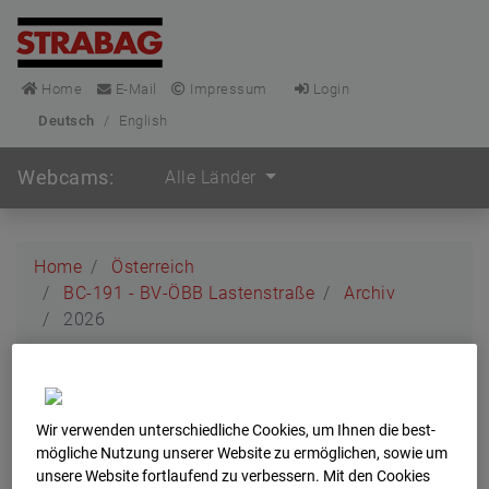
Home
E-Mail
Impressum
Login
Deutsch
/
English
Webcams:
Alle Länder
Home
Österreich
BC-191 - BV-ÖBB Lastenstraße
Archiv
2026
BC-191 - BV-ÖBB
Lastenstraße
Wir verwenden unterschiedliche Cookies, um Ihnen die best­
mögliche Nutzung unserer Website zu ermöglichen, sowie um
unsere Website fortlaufend zu verbessern. Mit den Cookies