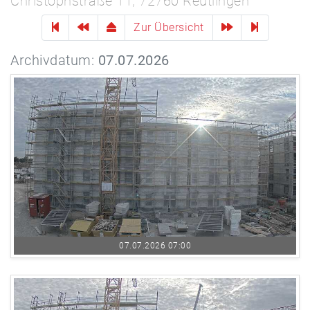
Christophstraße 11, 72760 Reutlingen
Zur Übersicht
Archivdatum:
07.07.2026
07.07.2026 07:00