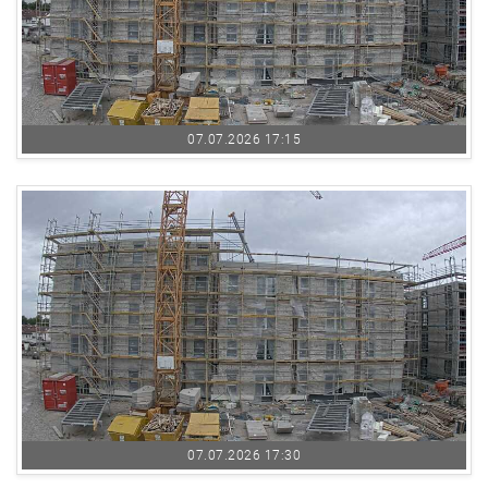
07.07.2026 17:15
07.07.2026 17:30