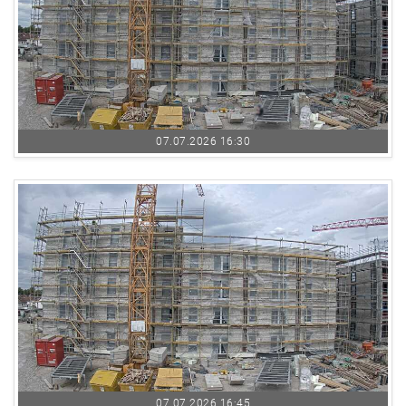
07.07.2026 16:30
07.07.2026 16:45