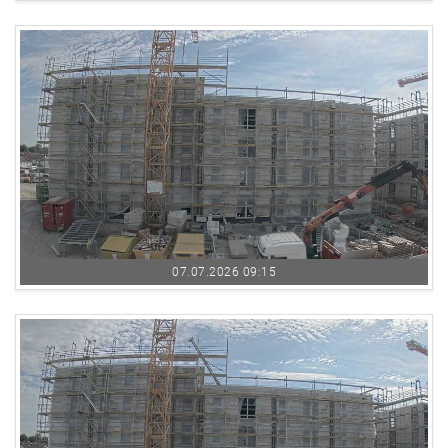
07.07.2026 09:15