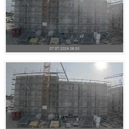
07.07.2026 08:00