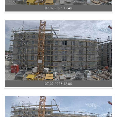
07.07.2026 11:45
07.07.2026 12:00