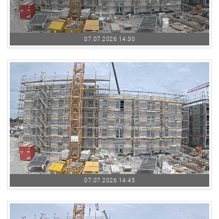
07.07.2026 14:30
07.07.2026 14:45