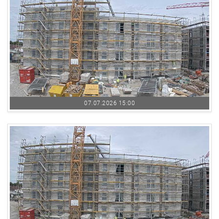
07.07.2026 15:00