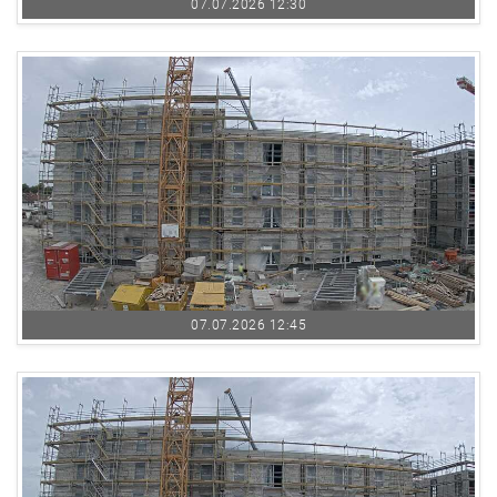
07.07.2026 12:30
07.07.2026 12:45