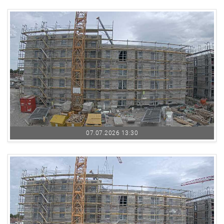
07.07.2026 13:30