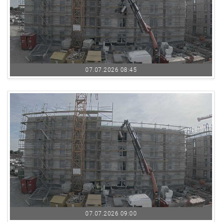
07.07.2026 08:45
07.07.2026 09:00