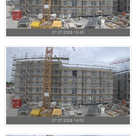
07.07.2026 13:45
07.07.2026 14:00