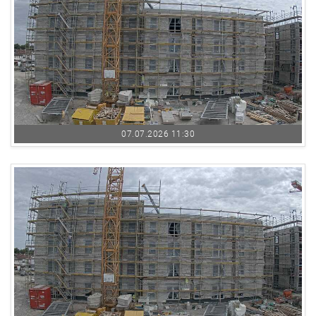
07.07.2026 11:30