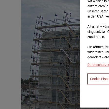
Wir weisen in 
akzeptieren“ d
unserer Daten
in den USA) v
Alternativ kön
eingesetzten 
zustimmen.
Sie können Ihre
widerrufen. Ih
geändert werd
Datenschutze
Cookie-Einst