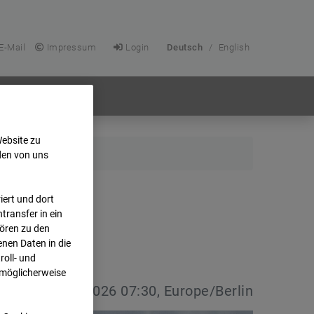
E-Mail
Impressum
Login
Deutsch
/
English
Website zu
den von uns
ert und dort
transfer in ein
hören zu den
nen Daten in die
oll- und
 möglicherweise
vdatum:
08.07.2026 07:30, Europe/Berlin