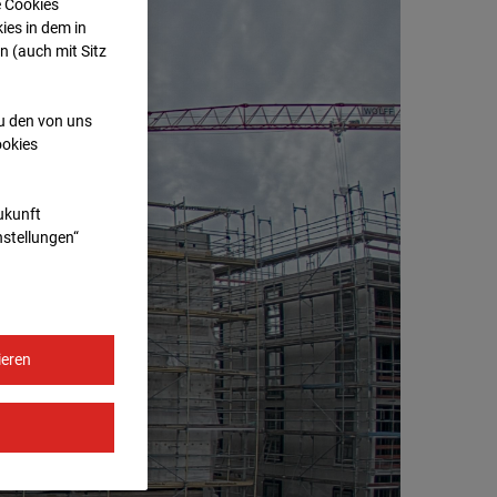
e Cookies
ies in dem in
n (auch mit Sitz
zu den von uns
ookies
Zukunft
nstellungen“
ieren