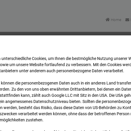
Home
 unterschiedliche Cookies, um Ihnen die best­mögliche Nutzung unserer 
Areal Reutlingen
Archiv
2026
07
08
07:30
sowie um unsere Website fortlaufend zu verbessern. Mit den Cookies wer
ttanbietern unter anderem auch personenbezogene Daten verarbeitet.
 können die personenbezogenen Daten auch in ein anderes Land transferi
Areal Reutlingen
rden. Zu den von uns oben erwähnten Drittanbietern, bei denen ein Daten
tattfinden kann, zählt auch Google LLC mit Sitz in den USA. Die USA ge
kein angemessenes Datenschutzniveau bieten. Sollten die personenbezoge
n werden, besteht das Risiko, dass diese Daten von US-Behörden zu Kontr
wecken verarbeitet werden können, ohne dass der betroffenen Person
möglichkeiten zustehen.
Archi
Übersicht