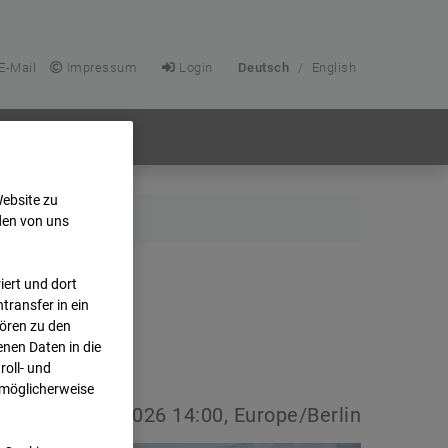
E-Mail
Impressum
Login
Deutsch
/
English
Website zu
den von uns
ert und dort
transfer in ein
hören zu den
nen Daten in die
oll- und
 möglicherweise
vdatum:
08.07.2026 14:00, Europe/Berlin