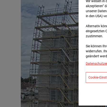
Wir weisen in 
akzeptieren“ d
unserer Daten
in den USA) v
Alternativ kön
eingesetzten 
zustimmen.
Sie können Ihre
widerrufen. Ih
geändert werd
Datenschutze
Cookie-Einst