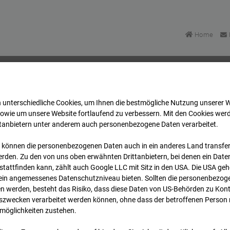
Home
 unterschiedliche Cookies, um Ihnen die best­mögliche Nutzung unserer 
Areal Reutlingen
Archiv
2026
07
08
14:00
sowie um unsere Website fortlaufend zu verbessern. Mit den Cookies wer
ttanbietern unter anderem auch personenbezogene Daten verarbeitet.
 können die personenbezogenen Daten auch in ein anderes Land transferi
Areal Reutlingen
rden. Zu den von uns oben erwähnten Drittanbietern, bei denen ein Daten
tattfinden kann, zählt auch Google LLC mit Sitz in den USA. Die USA ge
kein angemessenes Datenschutzniveau bieten. Sollten die personenbezoge
n werden, besteht das Risiko, dass diese Daten von US-Behörden zu Kontr
wecken verarbeitet werden können, ohne dass der betroffenen Person
möglichkeiten zustehen.
Archi
Übersicht