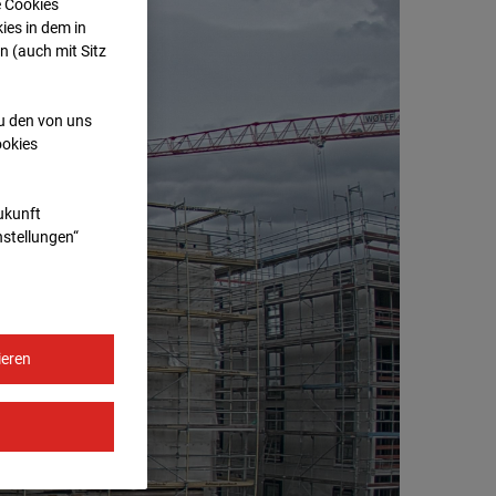
e Cookies
ies in dem in
n (auch mit Sitz
zu den von uns
ookies
Zukunft
nstellungen“
ieren