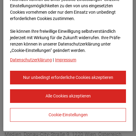
Christophstraße 11, 72760 Reutlingen
Einstellungsmöglichkeiten zu den von uns eingesetzten
Zur Übersicht
Cookies vornehmen oder nur dem Einsatz von unbedingt
erforderlichen Cookies zustimmen.
Archivdatum:
08.07.2026 15:30,
Sie können Ihre freiwillige Einwilligung selbstverständlich
Europe/Berlin
jederzeit mit Wirkung für die Zukunft widerrufen. Ihre Prä­fe­
renzen können in unserer Datenschutzerklärung unter
„Cookie-Einstellungen“ geändert werden.
Datenschutzerklärung
|
Impressum
Nur unbedingt erforderliche Cookies akzeptieren
Alle Cookies akzeptieren
Cookie-Einstellungen
STRABAG SE
Konzern-Kommunikation Internet/Neue
Medien, Donau-City-Straße 9, 1220 Wien, Österreich,