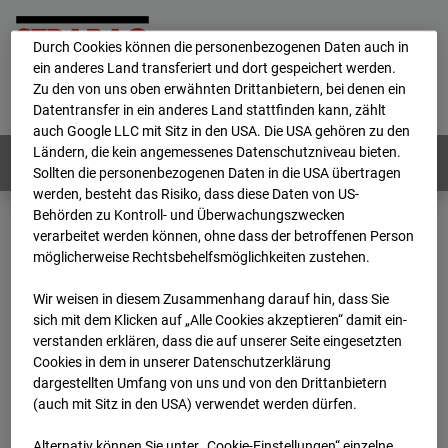
personenbezogene Daten verarbeitet.
Durch Cookies können die personenbezogenen Daten auch in
ein anderes Land transferiert und dort gespeichert werden.
Home
E-Mail
Impressum
Login
Zu den von uns oben erwähnten Drittanbietern, bei denen ein
Datentransfer in ein anderes Land stattfinden kann, zählt
Deutsch
/
English
auch Google LLC mit Sitz in den USA. Die USA gehören zu den
Ländern, die kein angemessenes Datenschutzniveau bieten.
Webcams:
Alle Länder
Sollten die personenbezogenen Daten in die USA übertragen
werden, besteht das Risiko, dass diese Daten von US-
Behörden zu Kontroll- und Überwachungszwecken
verarbeitet werden können, ohne dass der betroffenen Person
Home
Deutschland
möglicherweise Rechtsbehelfsmöglichkeiten zustehen.
BC-126 - BV Bauhof-Areal Reutlingen
Archiv
2026
07
08
15:30
Wir weisen in diesem Zusammenhang darauf hin, dass Sie
sich mit dem Klicken auf „Alle Cookies akzeptieren“ damit ein­
BC-126 - BV Bauhof-
ver­standen erklären, dass die auf unserer Seite eingesetzten
Cookies in dem in unserer Datenschutzerklärung
dargestellten Umfang von uns und von den Drittanbietern
Areal Reutlingen
(auch mit Sitz in den USA) verwendet werden dürfen.
Alternativ können Sie unter „Cookie-Einstellungen“ einzelne