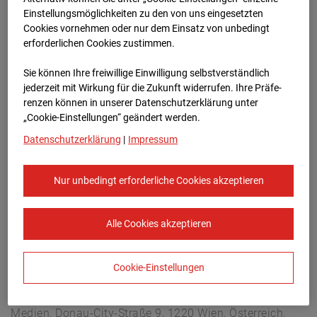
Christophstraße 11, 72760 Reutlingen
Einstellungsmöglichkeiten zu den von uns eingesetzten
Zur Übersicht
Cookies vornehmen oder nur dem Einsatz von unbedingt
erforderlichen Cookies zustimmen.
Archivdatum:
08.07.2026 16:30,
Sie können Ihre freiwillige Einwilligung selbstverständlich
Europe/Berlin
jederzeit mit Wirkung für die Zukunft widerrufen. Ihre Prä­fe­
renzen können in unserer Datenschutzerklärung unter
„Cookie-Einstellungen“ geändert werden.
Datenschutzerklärung
|
Impressum
Nur unbedingt erforderliche Cookies akzeptieren
Alle Cookies akzeptieren
Cookie-Einstellungen
STRABAG SE
Konzern-Kommunikation Internet/Neue
Medien, Donau-City-Straße 9, 1220 Wien, Österreich,