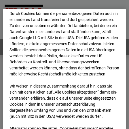
personenbezogene Daten verarbeitet.
Durch Cookies können die personenbezogenen Daten auch in
ein anderes Land transferiert und dort gespeichert werden.
Home
E-Mail
Impressum
Login
Zu den von uns oben erwähnten Drittanbietern, bei denen ein
Datentransfer in ein anderes Land stattfinden kann, zählt
Deutsch
/
English
auch Google LLC mit Sitz in den USA. Die USA gehören zu den
Ländern, die kein angemessenes Datenschutzniveau bieten.
Webcams:
Alle Länder
Sollten die personenbezogenen Daten in die USA übertragen
werden, besteht das Risiko, dass diese Daten von US-
Behörden zu Kontroll- und Überwachungszwecken
verarbeitet werden können, ohne dass der betroffenen Person
Home
Deutschland
möglicherweise Rechtsbehelfsmöglichkeiten zustehen.
BC-126 - BV Bauhof-Areal Reutlingen
Archiv
2026
07
08
16:30
Wir weisen in diesem Zusammenhang darauf hin, dass Sie
sich mit dem Klicken auf „Alle Cookies akzeptieren“ damit ein­
BC-126 - BV Bauhof-
ver­standen erklären, dass die auf unserer Seite eingesetzten
Cookies in dem in unserer Datenschutzerklärung
dargestellten Umfang von uns und von den Drittanbietern
Areal Reutlingen
(auch mit Sitz in den USA) verwendet werden dürfen.
Alternativ können Sie unter „Cookie-Einstellungen“ einzelne