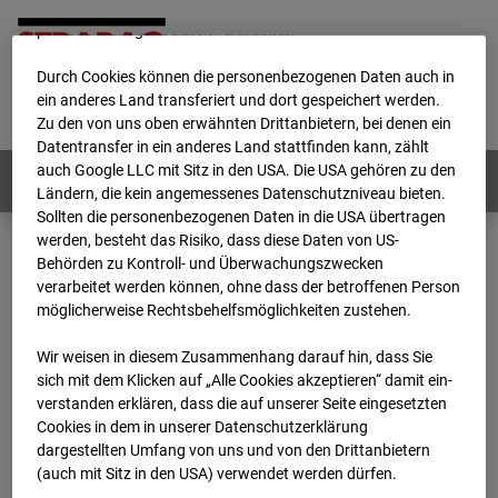
werden von uns sowie von Drittanbietern unter anderem auch
personenbezogene Daten verarbeitet.
Durch Cookies können die personenbezogenen Daten auch in
Home
E-Mail
Impressum
Login
ein anderes Land transferiert und dort gespeichert werden.
Zu den von uns oben erwähnten Drittanbietern, bei denen ein
Deutsch
/
English
Datentransfer in ein anderes Land stattfinden kann, zählt
auch Google LLC mit Sitz in den USA. Die USA gehören zu den
Webcams:
Alle Länder
Ländern, die kein angemessenes Datenschutzniveau bieten.
Sollten die personenbezogenen Daten in die USA übertragen
werden, besteht das Risiko, dass diese Daten von US-
Behörden zu Kontroll- und Überwachungszwecken
Home
Deutschland
verarbeitet werden können, ohne dass der betroffenen Person
BC-120 - BV W2 Campus BT 1-3
Archiv
möglicherweise Rechtsbehelfsmöglichkeiten zustehen.
2025
03
13
08:35
Wir weisen in diesem Zusammenhang darauf hin, dass Sie
BC-120 - BV W2
sich mit dem Klicken auf „Alle Cookies akzeptieren“ damit ein­
ver­standen erklären, dass die auf unserer Seite eingesetzten
Cookies in dem in unserer Datenschutzerklärung
Campus BT 1-3
dargestellten Umfang von uns und von den Drittanbietern
(auch mit Sitz in den USA) verwendet werden dürfen.