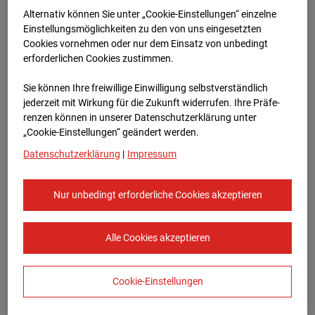
Bauvorhaben Am Wallgraben 99, 70565
Alternativ können Sie unter „Cookie-Einstellungen“ einzelne
Stuttgart
Einstellungsmöglichkeiten zu den von uns eingesetzten
Cookies vornehmen oder nur dem Einsatz von unbedingt
Zur Übersicht
erforderlichen Cookies zustimmen.
Archivdatum:
13.03.2025 08:35,
Sie können Ihre freiwillige Einwilligung selbstverständlich
Europe/Berlin
jederzeit mit Wirkung für die Zukunft widerrufen. Ihre Prä­fe­
renzen können in unserer Datenschutzerklärung unter
„Cookie-Einstellungen“ geändert werden.
Datenschutzerklärung
|
Impressum
Nur unbedingt erforderliche Cookies akzeptieren
Alle Cookies akzeptieren
Cookie-Einstellungen
STRABAG SE
Konzern-Kommunikation Internet/Neue