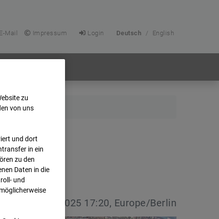
E-Mail
Impressum
Login
Deutsch
/
English
Website zu
den von uns
ert und dort
transfer in ein
hören zu den
nen Daten in die
oll- und
 möglicherweise
vdatum:
13.03.2025 17:20, Europe/Berlin