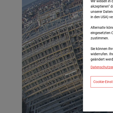
Wir weisen in 
akzeptieren“ d
unserer Daten
in den USA) v
Alternativ kön
eingesetzten 
zustimmen.
Sie können Ihre
widerrufen. Ih
geändert werd
Datenschutze
Cookie-Einst