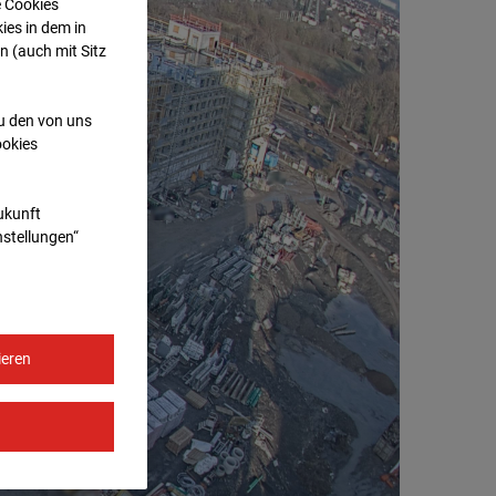
e Cookies
ies in dem in
n (auch mit Sitz
zu den von uns
ookies
Zukunft
nstellungen“
ieren