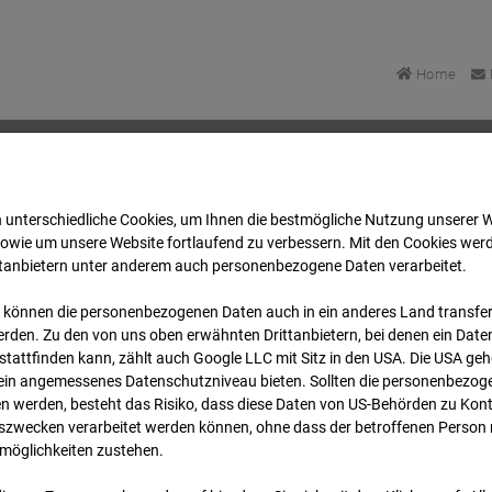
Home
 unterschiedliche Cookies, um Ihnen die best­mögliche Nutzung unserer 
mpus BT 1-3
Archiv
2025
03
13
17:20
sowie um unsere Website fortlaufend zu verbessern. Mit den Cookies wer
ttanbietern unter anderem auch personenbezogene Daten verarbeitet.
 können die personenbezogenen Daten auch in ein anderes Land transferi
mpus BT 1-3
rden. Zu den von uns oben erwähnten Drittanbietern, bei denen ein Daten
tattfinden kann, zählt auch Google LLC mit Sitz in den USA. Die USA ge
kein angemessenes Datenschutzniveau bieten. Sollten die personenbezoge
Stuttgart
n werden, besteht das Risiko, dass diese Daten von US-Behörden zu Kontr
wecken verarbeitet werden können, ohne dass der betroffenen Person
möglichkeiten zustehen.
Archi
Übersicht