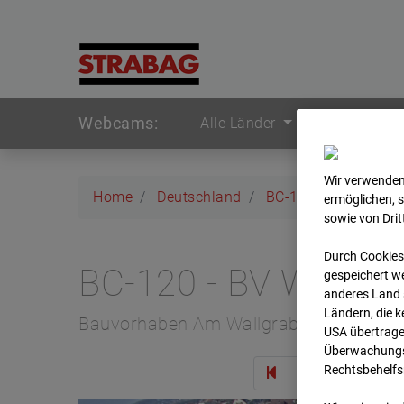
Webcams:
Alle Länder
Wir verwenden
Home
Deutschland
BC-120 - BV W2 Ca
ermöglichen, 
sowie von Dri
Durch Cookies
BC-120 - BV W2 Ca
gespeichert we
anderes Land s
Ländern, die 
Bauvorhaben Am Wallgraben 99, 70565 
USA übertrage
Überwachungsz
Rechtsbehelfs
Zur 