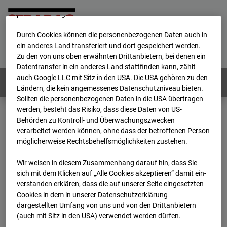
werden von uns sowie von Drittanbietern unter anderem auch
personenbezogene Daten verarbeitet.
Durch Cookies können die personenbezogenen Daten auch in
Home
E-Mail
Impressum
Login
ein anderes Land transferiert und dort gespeichert werden.
Zu den von uns oben erwähnten Drittanbietern, bei denen ein
Deutsch
/
English
Datentransfer in ein anderes Land stattfinden kann, zählt
auch Google LLC mit Sitz in den USA. Die USA gehören zu den
Webcams:
Alle Länder
Ländern, die kein angemessenes Datenschutzniveau bieten.
Sollten die personenbezogenen Daten in die USA übertragen
werden, besteht das Risiko, dass diese Daten von US-
Behörden zu Kontroll- und Überwachungszwecken
Home
Deutschland
verarbeitet werden können, ohne dass der betroffenen Person
BC-120 - BV W2 Campus BT 1-3
Archiv
möglicherweise Rechtsbehelfsmöglichkeiten zustehen.
2025
03
14
07:25
Wir weisen in diesem Zusammenhang darauf hin, dass Sie
BC-120 - BV W2
sich mit dem Klicken auf „Alle Cookies akzeptieren“ damit ein­
ver­standen erklären, dass die auf unserer Seite eingesetzten
Cookies in dem in unserer Datenschutzerklärung
Campus BT 1-3
dargestellten Umfang von uns und von den Drittanbietern
(auch mit Sitz in den USA) verwendet werden dürfen.