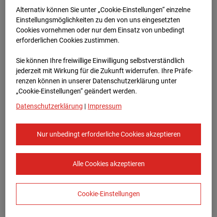
Bauvorhaben Am Wallgraben 99, 70565
Alternativ können Sie unter „Cookie-Einstellungen“ einzelne
Stuttgart
Einstellungsmöglichkeiten zu den von uns eingesetzten
Cookies vornehmen oder nur dem Einsatz von unbedingt
Zur Übersicht
erforderlichen Cookies zustimmen.
Archivdatum:
14.03.2025 07:25,
Sie können Ihre freiwillige Einwilligung selbstverständlich
Europe/Berlin
jederzeit mit Wirkung für die Zukunft widerrufen. Ihre Prä­fe­
renzen können in unserer Datenschutzerklärung unter
„Cookie-Einstellungen“ geändert werden.
Datenschutzerklärung
|
Impressum
Nur unbedingt erforderliche Cookies akzeptieren
Alle Cookies akzeptieren
Cookie-Einstellungen
STRABAG SE
Konzern-Kommunikation Internet/Neue