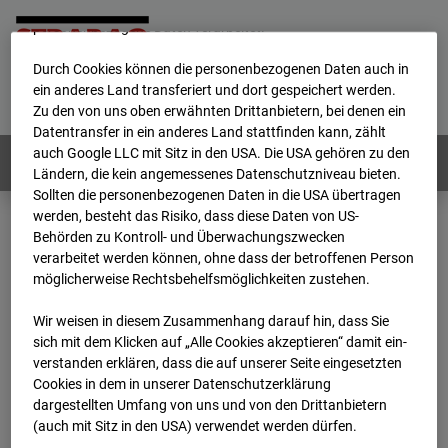
werden von uns sowie von Drittanbietern unter anderem auch
personenbezogene Daten verarbeitet.
Durch Cookies können die personenbezogenen Daten auch in
Home
E-Mail
Impressum
Login
ein anderes Land transferiert und dort gespeichert werden.
Zu den von uns oben erwähnten Drittanbietern, bei denen ein
Deutsch
/
English
Datentransfer in ein anderes Land stattfinden kann, zählt
auch Google LLC mit Sitz in den USA. Die USA gehören zu den
Webcams:
Alle Länder
Ländern, die kein angemessenes Datenschutzniveau bieten.
Sollten die personenbezogenen Daten in die USA übertragen
werden, besteht das Risiko, dass diese Daten von US-
Behörden zu Kontroll- und Überwachungszwecken
Home
Deutschland
verarbeitet werden können, ohne dass der betroffenen Person
BC-120 - BV W2 Campus BT 1-3
Archiv
möglicherweise Rechtsbehelfsmöglichkeiten zustehen.
2025
09
03
07:25
Wir weisen in diesem Zusammenhang darauf hin, dass Sie
BC-120 - BV W2
sich mit dem Klicken auf „Alle Cookies akzeptieren“ damit ein­
ver­standen erklären, dass die auf unserer Seite eingesetzten
Cookies in dem in unserer Datenschutzerklärung
Campus BT 1-3
dargestellten Umfang von uns und von den Drittanbietern
(auch mit Sitz in den USA) verwendet werden dürfen.