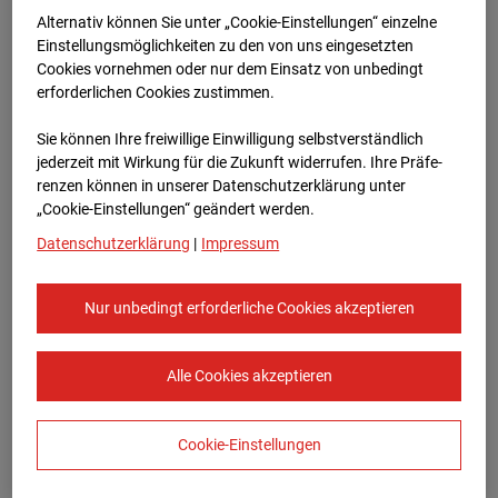
Bauvorhaben Am Wallgraben 99, 70565
Alternativ können Sie unter „Cookie-Einstellungen“ einzelne
Stuttgart
Einstellungsmöglichkeiten zu den von uns eingesetzten
Cookies vornehmen oder nur dem Einsatz von unbedingt
Zur Übersicht
erforderlichen Cookies zustimmen.
Archivdatum:
03.09.2025 07:25,
Sie können Ihre freiwillige Einwilligung selbstverständlich
Europe/Berlin
jederzeit mit Wirkung für die Zukunft widerrufen. Ihre Prä­fe­
renzen können in unserer Datenschutzerklärung unter
„Cookie-Einstellungen“ geändert werden.
Datenschutzerklärung
|
Impressum
Nur unbedingt erforderliche Cookies akzeptieren
Alle Cookies akzeptieren
Cookie-Einstellungen
STRABAG SE
Konzern-Kommunikation Internet/Neue