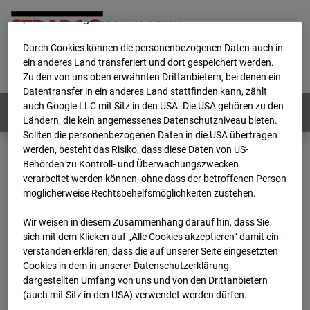
werden von uns sowie von Drittanbietern unter anderem auch
personenbezogene Daten verarbeitet.
Durch Cookies können die personenbezogenen Daten auch in
Home
E-Mail
Impressum
Login
ein anderes Land transferiert und dort gespeichert werden.
Zu den von uns oben erwähnten Drittanbietern, bei denen ein
Deutsch
/
English
Datentransfer in ein anderes Land stattfinden kann, zählt
auch Google LLC mit Sitz in den USA. Die USA gehören zu den
Webcams:
Alle Länder
Ländern, die kein angemessenes Datenschutzniveau bieten.
Sollten die personenbezogenen Daten in die USA übertragen
werden, besteht das Risiko, dass diese Daten von US-
Behörden zu Kontroll- und Überwachungszwecken
Home
Deutschland
verarbeitet werden können, ohne dass der betroffenen Person
BC-120 - BV W2 Campus BT 1-3
Archiv
möglicherweise Rechtsbehelfsmöglichkeiten zustehen.
2025
09
03
07:55
Wir weisen in diesem Zusammenhang darauf hin, dass Sie
BC-120 - BV W2
sich mit dem Klicken auf „Alle Cookies akzeptieren“ damit ein­
ver­standen erklären, dass die auf unserer Seite eingesetzten
Cookies in dem in unserer Datenschutzerklärung
Campus BT 1-3
dargestellten Umfang von uns und von den Drittanbietern
(auch mit Sitz in den USA) verwendet werden dürfen.