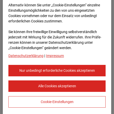
Bauvorhaben Am Wallgraben 99, 70565
Alternativ können Sie unter „Cookie-Einstellungen“ einzelne
Stuttgart
Einstellungsmöglichkeiten zu den von uns eingesetzten
Cookies vornehmen oder nur dem Einsatz von unbedingt
Zur Übersicht
erforderlichen Cookies zustimmen.
Archivdatum:
03.09.2025 07:55,
Sie können Ihre freiwillige Einwilligung selbstverständlich
Europe/Berlin
jederzeit mit Wirkung für die Zukunft widerrufen. Ihre Prä­fe­
renzen können in unserer Datenschutzerklärung unter
„Cookie-Einstellungen“ geändert werden.
Datenschutzerklärung
|
Impressum
Nur unbedingt erforderliche Cookies akzeptieren
Alle Cookies akzeptieren
Cookie-Einstellungen
STRABAG SE
Konzern-Kommunikation Internet/Neue