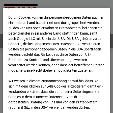
werden von uns sowie von Drittanbietern unter anderem auch
personenbezogene Daten verarbeitet.
Durch Cookies können die personenbezogenen Daten auch in
Home
E-Mail
Impressum
Login
ein anderes Land transferiert und dort gespeichert werden.
Zu den von uns oben erwähnten Drittanbietern, bei denen ein
Deutsch
/
English
Datentransfer in ein anderes Land stattfinden kann, zählt
auch Google LLC mit Sitz in den USA. Die USA gehören zu den
Webcams:
Alle Länder
Ländern, die kein angemessenes Datenschutzniveau bieten.
Sollten die personenbezogenen Daten in die USA übertragen
werden, besteht das Risiko, dass diese Daten von US-
Behörden zu Kontroll- und Überwachungszwecken
Home
Deutschland
verarbeitet werden können, ohne dass der betroffenen Person
BC-120 - BV W2 Campus BT 1-3
Archiv
möglicherweise Rechtsbehelfsmöglichkeiten zustehen.
2025
09
03
08:25
Wir weisen in diesem Zusammenhang darauf hin, dass Sie
BC-120 - BV W2
sich mit dem Klicken auf „Alle Cookies akzeptieren“ damit ein­
ver­standen erklären, dass die auf unserer Seite eingesetzten
Cookies in dem in unserer Datenschutzerklärung
Campus BT 1-3
dargestellten Umfang von uns und von den Drittanbietern
(auch mit Sitz in den USA) verwendet werden dürfen.