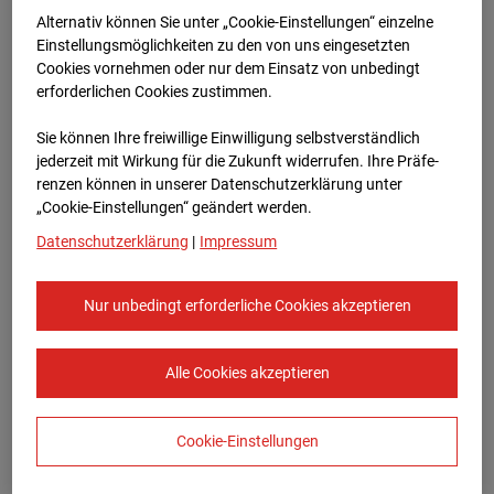
Bauvorhaben Am Wallgraben 99, 70565
Alternativ können Sie unter „Cookie-Einstellungen“ einzelne
Stuttgart
Einstellungsmöglichkeiten zu den von uns eingesetzten
Cookies vornehmen oder nur dem Einsatz von unbedingt
Zur Übersicht
erforderlichen Cookies zustimmen.
Archivdatum:
03.09.2025 08:25,
Sie können Ihre freiwillige Einwilligung selbstverständlich
Europe/Berlin
jederzeit mit Wirkung für die Zukunft widerrufen. Ihre Prä­fe­
renzen können in unserer Datenschutzerklärung unter
„Cookie-Einstellungen“ geändert werden.
Datenschutzerklärung
|
Impressum
Nur unbedingt erforderliche Cookies akzeptieren
Alle Cookies akzeptieren
Cookie-Einstellungen
STRABAG SE
Konzern-Kommunikation Internet/Neue