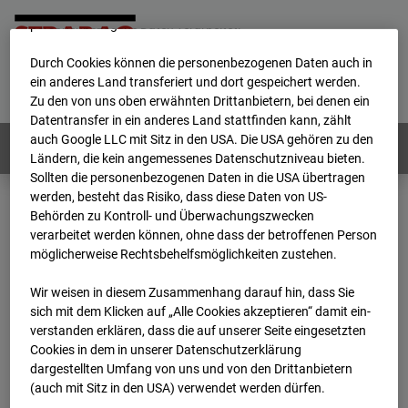
werden von uns sowie von Drittanbietern unter anderem auch
personenbezogene Daten verarbeitet.
Durch Cookies können die personenbezogenen Daten auch in
Home
E-Mail
Impressum
Login
ein anderes Land transferiert und dort gespeichert werden.
Zu den von uns oben erwähnten Drittanbietern, bei denen ein
Deutsch
/
English
Datentransfer in ein anderes Land stattfinden kann, zählt
auch Google LLC mit Sitz in den USA. Die USA gehören zu den
Webcams:
Alle Länder
Ländern, die kein angemessenes Datenschutzniveau bieten.
Sollten die personenbezogenen Daten in die USA übertragen
werden, besteht das Risiko, dass diese Daten von US-
Behörden zu Kontroll- und Überwachungszwecken
Home
Deutschland
verarbeitet werden können, ohne dass der betroffenen Person
BC-120 - BV W2 Campus BT 1-3
Archiv
möglicherweise Rechtsbehelfsmöglichkeiten zustehen.
2025
09
03
09:45
Wir weisen in diesem Zusammenhang darauf hin, dass Sie
BC-120 - BV W2
sich mit dem Klicken auf „Alle Cookies akzeptieren“ damit ein­
ver­standen erklären, dass die auf unserer Seite eingesetzten
Cookies in dem in unserer Datenschutzerklärung
Campus BT 1-3
dargestellten Umfang von uns und von den Drittanbietern
(auch mit Sitz in den USA) verwendet werden dürfen.