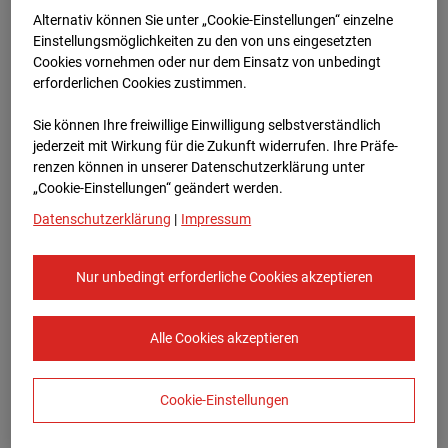
Bauvorhaben Am Wallgraben 99, 70565
Alternativ können Sie unter „Cookie-Einstellungen“ einzelne
Stuttgart
Einstellungsmöglichkeiten zu den von uns eingesetzten
Cookies vornehmen oder nur dem Einsatz von unbedingt
Zur Übersicht
erforderlichen Cookies zustimmen.
Archivdatum:
03.09.2025 09:45,
Sie können Ihre freiwillige Einwilligung selbstverständlich
Europe/Berlin
jederzeit mit Wirkung für die Zukunft widerrufen. Ihre Prä­fe­
renzen können in unserer Datenschutzerklärung unter
„Cookie-Einstellungen“ geändert werden.
Datenschutzerklärung
|
Impressum
Nur unbedingt erforderliche Cookies akzeptieren
Alle Cookies akzeptieren
Cookie-Einstellungen
STRABAG SE
Konzern-Kommunikation Internet/Neue