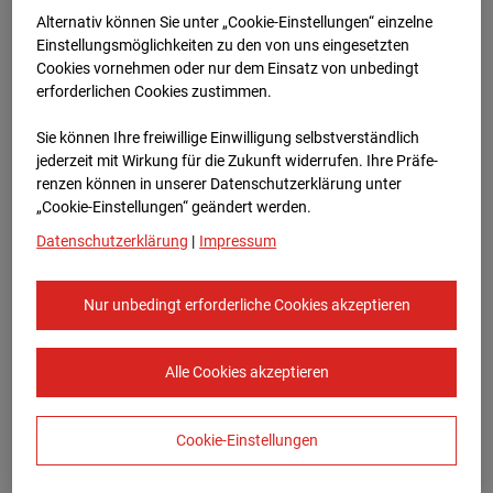
Bauvorhaben Am Wallgraben 99, 70565
Alternativ können Sie unter „Cookie-Einstellungen“ einzelne
Stuttgart
Einstellungsmöglichkeiten zu den von uns eingesetzten
Cookies vornehmen oder nur dem Einsatz von unbedingt
Zur Übersicht
erforderlichen Cookies zustimmen.
Archivdatum:
03.09.2025 10:15,
Sie können Ihre freiwillige Einwilligung selbstverständlich
Europe/Berlin
jederzeit mit Wirkung für die Zukunft widerrufen. Ihre Prä­fe­
renzen können in unserer Datenschutzerklärung unter
„Cookie-Einstellungen“ geändert werden.
Datenschutzerklärung
|
Impressum
Nur unbedingt erforderliche Cookies akzeptieren
Alle Cookies akzeptieren
Cookie-Einstellungen
STRABAG SE
Konzern-Kommunikation Internet/Neue