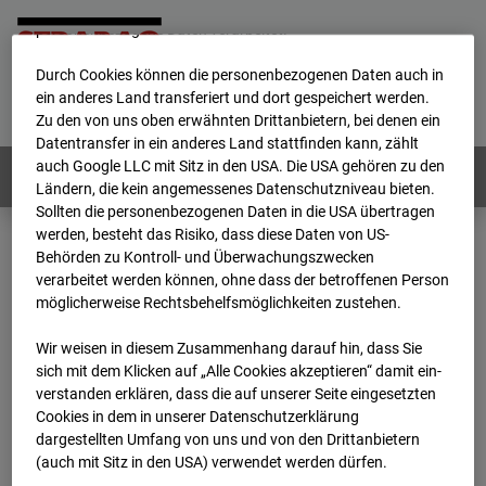
werden von uns sowie von Drittanbietern unter anderem auch
personenbezogene Daten verarbeitet.
Durch Cookies können die personenbezogenen Daten auch in
Home
E-Mail
Impressum
Login
ein anderes Land transferiert und dort gespeichert werden.
Zu den von uns oben erwähnten Drittanbietern, bei denen ein
Deutsch
/
English
Datentransfer in ein anderes Land stattfinden kann, zählt
auch Google LLC mit Sitz in den USA. Die USA gehören zu den
Webcams:
Alle Länder
Ländern, die kein angemessenes Datenschutzniveau bieten.
Sollten die personenbezogenen Daten in die USA übertragen
werden, besteht das Risiko, dass diese Daten von US-
Behörden zu Kontroll- und Überwachungszwecken
Home
Deutschland
verarbeitet werden können, ohne dass der betroffenen Person
BC-120 - BV W2 Campus BT 1-3
Archiv
möglicherweise Rechtsbehelfsmöglichkeiten zustehen.
2025
09
03
10:15
Wir weisen in diesem Zusammenhang darauf hin, dass Sie
BC-120 - BV W2
sich mit dem Klicken auf „Alle Cookies akzeptieren“ damit ein­
ver­standen erklären, dass die auf unserer Seite eingesetzten
Cookies in dem in unserer Datenschutzerklärung
Campus BT 1-3
dargestellten Umfang von uns und von den Drittanbietern
(auch mit Sitz in den USA) verwendet werden dürfen.