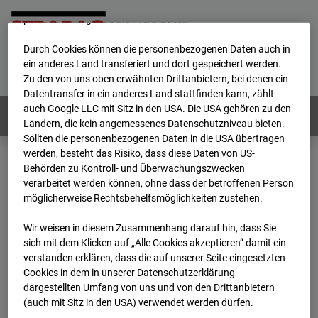
werden von uns sowie von Drittanbietern unter anderem auch
personenbezogene Daten verarbeitet.
Durch Cookies können die personenbezogenen Daten auch in
Home
E-Mail
Impressum
Login
ein anderes Land transferiert und dort gespeichert werden.
Zu den von uns oben erwähnten Drittanbietern, bei denen ein
Deutsch
/
English
Datentransfer in ein anderes Land stattfinden kann, zählt
auch Google LLC mit Sitz in den USA. Die USA gehören zu den
Webcams:
Alle Länder
Ländern, die kein angemessenes Datenschutzniveau bieten.
Sollten die personenbezogenen Daten in die USA übertragen
werden, besteht das Risiko, dass diese Daten von US-
Behörden zu Kontroll- und Überwachungszwecken
Home
Deutschland
verarbeitet werden können, ohne dass der betroffenen Person
BC-120 - BV W2 Campus BT 1-3
Archiv
möglicherweise Rechtsbehelfsmöglichkeiten zustehen.
2025
09
03
11:05
Wir weisen in diesem Zusammenhang darauf hin, dass Sie
BC-120 - BV W2
sich mit dem Klicken auf „Alle Cookies akzeptieren“ damit ein­
ver­standen erklären, dass die auf unserer Seite eingesetzten
Cookies in dem in unserer Datenschutzerklärung
Campus BT 1-3
dargestellten Umfang von uns und von den Drittanbietern
(auch mit Sitz in den USA) verwendet werden dürfen.