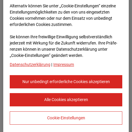
Bauvorhaben Am Wallgraben 99, 70565
Alternativ können Sie unter „Cookie-Einstellungen“ einzelne
Stuttgart
Einstellungsmöglichkeiten zu den von uns eingesetzten
Cookies vornehmen oder nur dem Einsatz von unbedingt
Zur Übersicht
erforderlichen Cookies zustimmen.
Archivdatum:
03.09.2025 11:05,
Sie können Ihre freiwillige Einwilligung selbstverständlich
Europe/Berlin
jederzeit mit Wirkung für die Zukunft widerrufen. Ihre Prä­fe­
renzen können in unserer Datenschutzerklärung unter
„Cookie-Einstellungen“ geändert werden.
Datenschutzerklärung
|
Impressum
Nur unbedingt erforderliche Cookies akzeptieren
Alle Cookies akzeptieren
Cookie-Einstellungen
STRABAG SE
Konzern-Kommunikation Internet/Neue