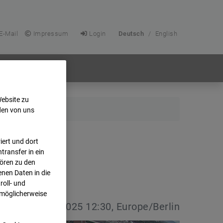
E-Mail
Impressum
Login
Deutsch
/
English
Website zu
den von uns
ert und dort
transfer in ein
hören zu den
nen Daten in die
oll- und
 möglicherweise
vdatum:
03.09.2025 12:30, Europe/Berlin