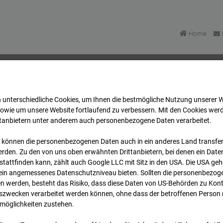
Home
 unterschiedliche Cookies, um Ihnen die best­mögliche Nutzung unserer 
mpus BT 1-3
Archiv
2025
09
03
12:30
sowie um unsere Website fortlaufend zu verbessern. Mit den Cookies wer
ttanbietern unter anderem auch personenbezogene Daten verarbeitet.
 können die personenbezogenen Daten auch in ein anderes Land transferi
mpus BT 1-3
rden. Zu den von uns oben erwähnten Drittanbietern, bei denen ein Daten
tattfinden kann, zählt auch Google LLC mit Sitz in den USA. Die USA ge
kein angemessenes Datenschutzniveau bieten. Sollten die personenbezoge
Stuttgart
n werden, besteht das Risiko, dass diese Daten von US-Behörden zu Kontr
wecken verarbeitet werden können, ohne dass der betroffenen Person
möglichkeiten zustehen.
Archi
Übersicht