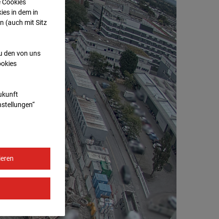
e Cookies
ies in dem in
n (auch mit Sitz
zu den von uns
ookies
Zukunft
nstellungen“
ieren