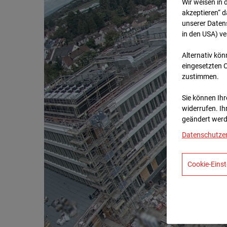
Wir weisen in 
akzeptieren“ d
unserer Daten
in den USA) v
Alternativ kön
eingesetzten 
zustimmen.
Sie können Ihre
widerrufen. Ih
geändert werd
Datenschutze
Cookie-Einst