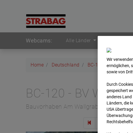
Webcams:
Alle Länder
Wir verwenden
Home
Deutschland
BC-120 - BV W2 Ca
ermöglichen, 
sowie von Dri
Durch Cookies
BC-120 - BV W2 Ca
gespeichert we
anderes Land s
Ländern, die 
Bauvorhaben Am Wallgraben 99, 70565 
USA übertrage
Überwachungsz
Rechtsbehelfs
Zur 