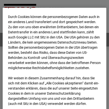
werden von uns sowie von Drittanbietern unter anderem auch
personenbezogene Daten verarbeitet.
Durch Cookies können die personenbezogenen Daten auch in
Home
E-Mail
Impressum
Login
ein anderes Land transferiert und dort gespeichert werden.
Zu den von uns oben erwähnten Drittanbietern, bei denen ein
Deutsch
/
English
Datentransfer in ein anderes Land stattfinden kann, zählt
auch Google LLC mit Sitz in den USA. Die USA gehören zu den
Webcams:
Alle Länder
Ländern, die kein angemessenes Datenschutzniveau bieten.
Sollten die personenbezogenen Daten in die USA übertragen
werden, besteht das Risiko, dass diese Daten von US-
Behörden zu Kontroll- und Überwachungszwecken
Home
Deutschland
verarbeitet werden können, ohne dass der betroffenen Person
BC-120 - BV W2 Campus BT 1-3
Archiv
möglicherweise Rechtsbehelfsmöglichkeiten zustehen.
2025
09
03
13:15
Wir weisen in diesem Zusammenhang darauf hin, dass Sie
BC-120 - BV W2
sich mit dem Klicken auf „Alle Cookies akzeptieren“ damit ein­
ver­standen erklären, dass die auf unserer Seite eingesetzten
Cookies in dem in unserer Datenschutzerklärung
Campus BT 1-3
dargestellten Umfang von uns und von den Drittanbietern
(auch mit Sitz in den USA) verwendet werden dürfen.