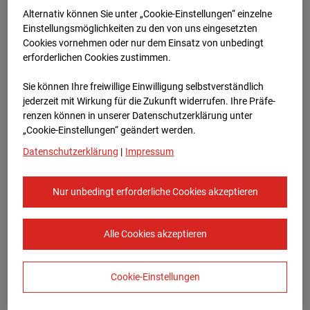
Bauvorhaben Am Wallgraben 99, 70565
Alternativ können Sie unter „Cookie-Einstellungen“ einzelne
Stuttgart
Einstellungsmöglichkeiten zu den von uns eingesetzten
Cookies vornehmen oder nur dem Einsatz von unbedingt
Zur Übersicht
erforderlichen Cookies zustimmen.
Archivdatum:
03.09.2025 13:15,
Sie können Ihre freiwillige Einwilligung selbstverständlich
Europe/Berlin
jederzeit mit Wirkung für die Zukunft widerrufen. Ihre Prä­fe­
renzen können in unserer Datenschutzerklärung unter
„Cookie-Einstellungen“ geändert werden.
Datenschutzerklärung
|
Impressum
Nur unbedingt erforderliche Cookies akzeptieren
Alle Cookies akzeptieren
Cookie-Einstellungen
STRABAG SE
Konzern-Kommunikation Internet/Neue