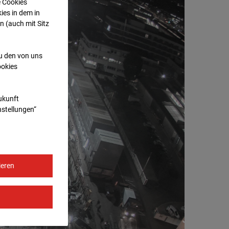
e Cookies
ies in dem in
n (auch mit Sitz
zu den von uns
ookies
Zukunft
nstellungen“
ieren