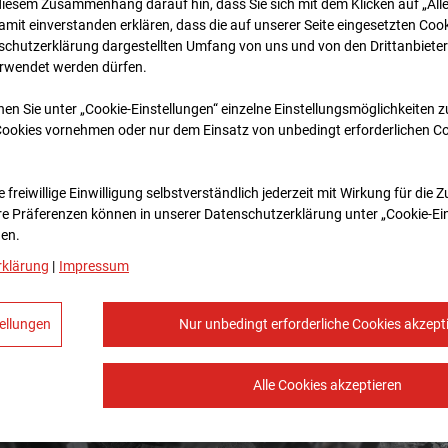
diesem Zusammenhang darauf hin, dass Sie sich mit dem Klicken auf „All
amit ein­ver­standen erklären, dass die auf unserer Seite eingesetzten Cook
schutzerklärung dargestellten Umfang von uns und von den Drittanbieter
erwendet werden dürfen.
nen Sie unter „Cookie-Einstellungen“ einzelne Einstellungsmöglichkeiten 
Cookies vornehmen oder nur dem Einsatz von unbedingt erforderlichen C
 freiwillige Einwilligung selbstverständlich jederzeit mit Wirkung für die 
re Prä­fe­renzen können in unserer Datenschutzerklärung unter „Cookie-Ei
en.
rklärung
|
Impressum
ellungen
Nur unbedingt erforderliche Cookies akzept
Alle Cookies akzeptieren