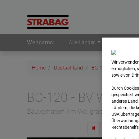
Webcams:
Alle Länder
Wir verwenden
Home
Deutschland
BC-120 - BV W2 Ca
ermöglichen, 
sowie von Dri
Durch Cookies
BC-120 - BV W2 Ca
gespeichert we
anderes Land s
Ländern, die 
Bauvorhaben Am Wallgraben 99, 70565 
USA übertrage
Überwachungsz
Rechtsbehelfs
Zur 