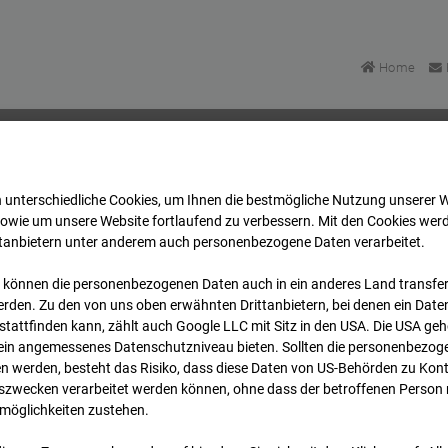
Home
 unterschiedliche Cookies, um Ihnen die best­mögliche Nutzung unserer 
mpus BT 1-3
Archiv
2025
11
27
06:50
sowie um unsere Website fortlaufend zu verbessern. Mit den Cookies wer
ttanbietern unter anderem auch personenbezogene Daten verarbeitet.
 können die personenbezogenen Daten auch in ein anderes Land transferi
mpus BT 1-3
rden. Zu den von uns oben erwähnten Drittanbietern, bei denen ein Daten
tattfinden kann, zählt auch Google LLC mit Sitz in den USA. Die USA ge
kein angemessenes Datenschutzniveau bieten. Sollten die personenbezoge
Stuttgart
n werden, besteht das Risiko, dass diese Daten von US-Behörden zu Kontr
wecken verarbeitet werden können, ohne dass der betroffenen Person
möglichkeiten zustehen.
Archi
Übersicht