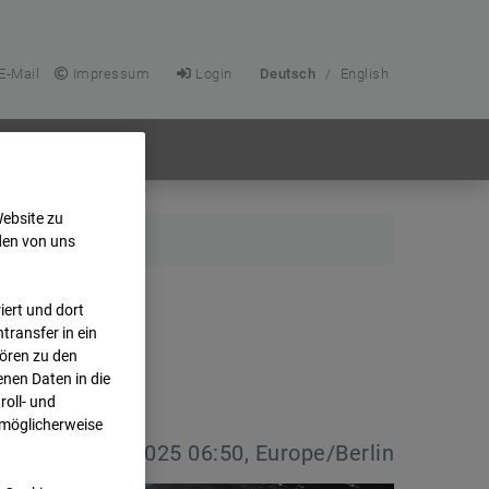
E-Mail
Impressum
Login
Deutsch
/
English
Website zu
den von uns
ert und dort
transfer in ein
hören zu den
nen Daten in die
oll- und
 möglicherweise
vdatum:
27.11.2025 06:50, Europe/Berlin