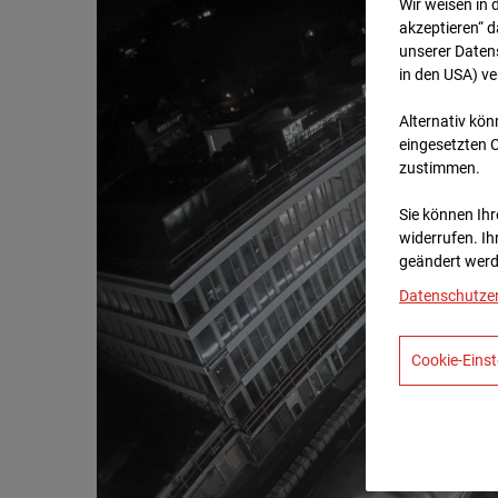
Wir weisen in 
akzeptieren“ d
unserer Daten
in den USA) v
Alternativ kön
eingesetzten 
zustimmen.
Sie können Ihre
widerrufen. Ih
geändert werd
Datenschutze
Cookie-Einst