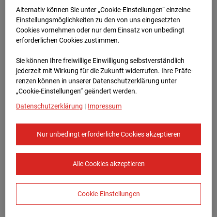
Bauvorhaben Am Wallgraben 99, 70565
Alternativ können Sie unter „Cookie-Einstellungen“ einzelne
Stuttgart
Einstellungsmöglichkeiten zu den von uns eingesetzten
Cookies vornehmen oder nur dem Einsatz von unbedingt
Zur Übersicht
erforderlichen Cookies zustimmen.
Archivdatum:
27.11.2025 08:20,
Sie können Ihre freiwillige Einwilligung selbstverständlich
Europe/Berlin
jederzeit mit Wirkung für die Zukunft widerrufen. Ihre Prä­fe­
renzen können in unserer Datenschutzerklärung unter
„Cookie-Einstellungen“ geändert werden.
Datenschutzerklärung
|
Impressum
Nur unbedingt erforderliche Cookies akzeptieren
Alle Cookies akzeptieren
Cookie-Einstellungen
STRABAG SE
Konzern-Kommunikation Internet/Neue