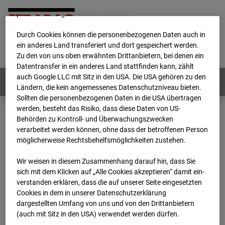
werden von uns sowie von Drittanbietern unter anderem auch
personenbezogene Daten verarbeitet.
Durch Cookies können die personenbezogenen Daten auch in
Home
E-Mail
Impressum
Login
ein anderes Land transferiert und dort gespeichert werden.
Zu den von uns oben erwähnten Drittanbietern, bei denen ein
Deutsch
/
English
Datentransfer in ein anderes Land stattfinden kann, zählt
auch Google LLC mit Sitz in den USA. Die USA gehören zu den
Webcams:
Alle Länder
Ländern, die kein angemessenes Datenschutzniveau bieten.
Sollten die personenbezogenen Daten in die USA übertragen
werden, besteht das Risiko, dass diese Daten von US-
Behörden zu Kontroll- und Überwachungszwecken
Home
Deutschland
verarbeitet werden können, ohne dass der betroffenen Person
BC-120 - BV W2 Campus BT 1-3
Archiv
möglicherweise Rechtsbehelfsmöglichkeiten zustehen.
2025
11
27
08:20
Wir weisen in diesem Zusammenhang darauf hin, dass Sie
BC-120 - BV W2
sich mit dem Klicken auf „Alle Cookies akzeptieren“ damit ein­
ver­standen erklären, dass die auf unserer Seite eingesetzten
Cookies in dem in unserer Datenschutzerklärung
Campus BT 1-3
dargestellten Umfang von uns und von den Drittanbietern
(auch mit Sitz in den USA) verwendet werden dürfen.