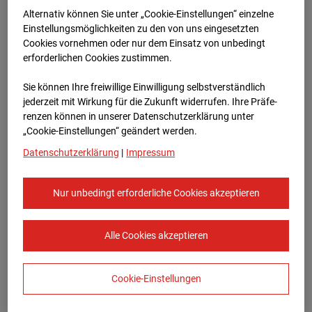
Bauvorhaben Am Wallgraben 99, 70565
Alternativ können Sie unter „Cookie-Einstellungen“ einzelne
Stuttgart
Einstellungsmöglichkeiten zu den von uns eingesetzten
Cookies vornehmen oder nur dem Einsatz von unbedingt
Zur Übersicht
erforderlichen Cookies zustimmen.
Archivdatum:
03.06.2026 08:35,
Sie können Ihre freiwillige Einwilligung selbstverständlich
Europe/Berlin
jederzeit mit Wirkung für die Zukunft widerrufen. Ihre Prä­fe­
renzen können in unserer Datenschutzerklärung unter
„Cookie-Einstellungen“ geändert werden.
Datenschutzerklärung
|
Impressum
Nur unbedingt erforderliche Cookies akzeptieren
Alle Cookies akzeptieren
Cookie-Einstellungen
STRABAG SE
Konzern-Kommunikation Internet/Neue