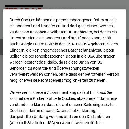
werden von uns sowie von Drittanbietern unter anderem auch
personenbezogene Daten verarbeitet.
Durch Cookies können die personenbezogenen Daten auch in
Home
E-Mail
Impressum
Login
ein anderes Land transferiert und dort gespeichert werden.
Zu den von uns oben erwähnten Drittanbietern, bei denen ein
Deutsch
/
English
Datentransfer in ein anderes Land stattfinden kann, zählt
auch Google LLC mit Sitz in den USA. Die USA gehören zu den
Webcams:
Alle Länder
Ländern, die kein angemessenes Datenschutzniveau bieten.
Sollten die personenbezogenen Daten in die USA übertragen
werden, besteht das Risiko, dass diese Daten von US-
Behörden zu Kontroll- und Überwachungszwecken
Home
Deutschland
verarbeitet werden können, ohne dass der betroffenen Person
BC-120 - BV W2 Campus BT 1-3
Archiv
möglicherweise Rechtsbehelfsmöglichkeiten zustehen.
2026
06
03
08:35
Wir weisen in diesem Zusammenhang darauf hin, dass Sie
BC-120 - BV W2
sich mit dem Klicken auf „Alle Cookies akzeptieren“ damit ein­
ver­standen erklären, dass die auf unserer Seite eingesetzten
Cookies in dem in unserer Datenschutzerklärung
Campus BT 1-3
dargestellten Umfang von uns und von den Drittanbietern
(auch mit Sitz in den USA) verwendet werden dürfen.