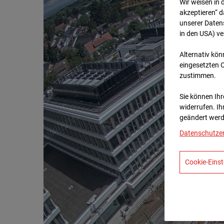
Wir weisen in 
akzeptieren“ d
unserer Daten
in den USA) v
Alternativ kön
eingesetzten 
zustimmen.
Sie können Ihre
widerrufen. Ih
geändert werd
Datenschutze
Cookie-Einst