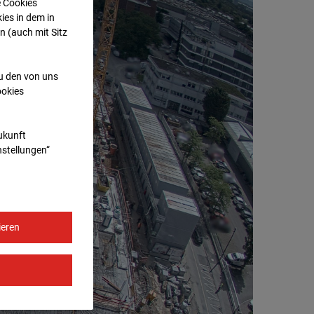
e Cookies
ies in dem in
n (auch mit Sitz
zu den von uns
ookies
Zukunft
nstellungen“
ieren