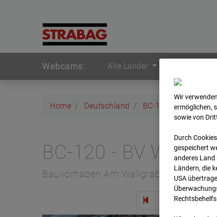
Webcams:
Alle Länder
Wir verwenden
Home
Deutschland
BC-120 - BV W2 Ca
ermöglichen, 
sowie von Dri
Durch Cookies
BC-120 - BV W2 Ca
gespeichert we
anderes Land s
Ländern, die 
Bauvorhaben Am Wallgraben 99, 70565 
USA übertrage
Überwachungsz
Rechtsbehelfs
Zur 