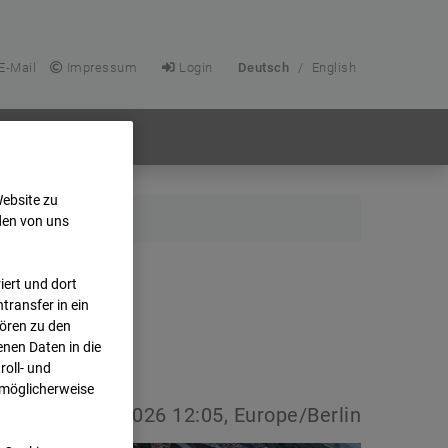
E-Mail
Impressum
Login
Deutsch
/
English
Website zu
den von uns
ert und dort
transfer in ein
hören zu den
nen Daten in die
oll- und
 möglicherweise
vdatum:
03.06.2026 12:05, Europe/Berlin