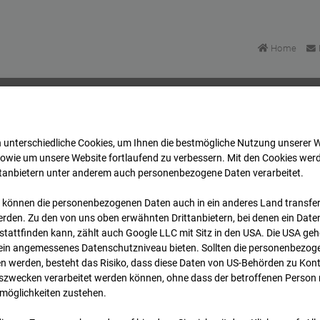
Home
 unterschiedliche Cookies, um Ihnen die best­mögliche Nutzung unserer 
mpus BT 1-3
Archiv
2026
06
03
12:05
sowie um unsere Website fortlaufend zu verbessern. Mit den Cookies wer
ttanbietern unter anderem auch personenbezogene Daten verarbeitet.
 können die personenbezogenen Daten auch in ein anderes Land transferi
mpus BT 1-3
rden. Zu den von uns oben erwähnten Drittanbietern, bei denen ein Daten
tattfinden kann, zählt auch Google LLC mit Sitz in den USA. Die USA ge
kein angemessenes Datenschutzniveau bieten. Sollten die personenbezoge
Stuttgart
n werden, besteht das Risiko, dass diese Daten von US-Behörden zu Kontr
wecken verarbeitet werden können, ohne dass der betroffenen Person
möglichkeiten zustehen.
Archi
Übersicht