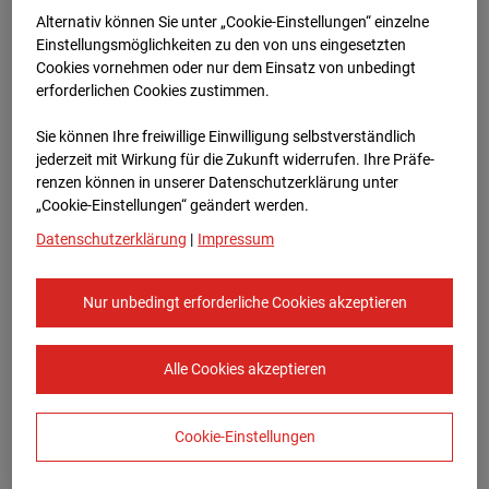
Bauvorhaben Am Wallgraben 99, 70565
Alternativ können Sie unter „Cookie-Einstellungen“ einzelne
Stuttgart
Einstellungsmöglichkeiten zu den von uns eingesetzten
Cookies vornehmen oder nur dem Einsatz von unbedingt
Zur Übersicht
erforderlichen Cookies zustimmen.
Archivdatum:
03.06.2026 15:05,
Sie können Ihre freiwillige Einwilligung selbstverständlich
Europe/Berlin
jederzeit mit Wirkung für die Zukunft widerrufen. Ihre Prä­fe­
renzen können in unserer Datenschutzerklärung unter
„Cookie-Einstellungen“ geändert werden.
Datenschutzerklärung
|
Impressum
Nur unbedingt erforderliche Cookies akzeptieren
Alle Cookies akzeptieren
Cookie-Einstellungen
STRABAG SE
Konzern-Kommunikation Internet/Neue