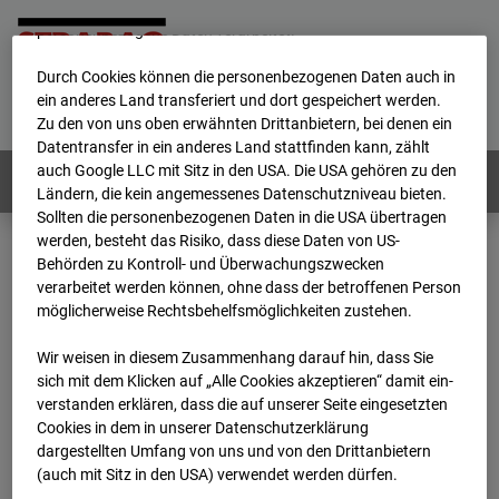
werden von uns sowie von Drittanbietern unter anderem auch
personenbezogene Daten verarbeitet.
Durch Cookies können die personenbezogenen Daten auch in
Home
E-Mail
Impressum
Login
ein anderes Land transferiert und dort gespeichert werden.
Zu den von uns oben erwähnten Drittanbietern, bei denen ein
Deutsch
/
English
Datentransfer in ein anderes Land stattfinden kann, zählt
auch Google LLC mit Sitz in den USA. Die USA gehören zu den
Webcams:
Alle Länder
Ländern, die kein angemessenes Datenschutzniveau bieten.
Sollten die personenbezogenen Daten in die USA übertragen
werden, besteht das Risiko, dass diese Daten von US-
Behörden zu Kontroll- und Überwachungszwecken
Home
Deutschland
verarbeitet werden können, ohne dass der betroffenen Person
BC-120 - BV W2 Campus BT 1-3
Archiv
möglicherweise Rechtsbehelfsmöglichkeiten zustehen.
2026
06
03
15:05
Wir weisen in diesem Zusammenhang darauf hin, dass Sie
BC-120 - BV W2
sich mit dem Klicken auf „Alle Cookies akzeptieren“ damit ein­
ver­standen erklären, dass die auf unserer Seite eingesetzten
Cookies in dem in unserer Datenschutzerklärung
Campus BT 1-3
dargestellten Umfang von uns und von den Drittanbietern
(auch mit Sitz in den USA) verwendet werden dürfen.