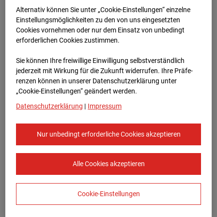
Bauvorhaben Am Wallgraben 99, 70565
Alternativ können Sie unter „Cookie-Einstellungen“ einzelne
Stuttgart
Einstellungsmöglichkeiten zu den von uns eingesetzten
Cookies vornehmen oder nur dem Einsatz von unbedingt
Zur Übersicht
erforderlichen Cookies zustimmen.
Archivdatum:
03.06.2026 15:35,
Sie können Ihre freiwillige Einwilligung selbstverständlich
Europe/Berlin
jederzeit mit Wirkung für die Zukunft widerrufen. Ihre Prä­fe­
renzen können in unserer Datenschutzerklärung unter
„Cookie-Einstellungen“ geändert werden.
Datenschutzerklärung
|
Impressum
Nur unbedingt erforderliche Cookies akzeptieren
Alle Cookies akzeptieren
Cookie-Einstellungen
STRABAG SE
Konzern-Kommunikation Internet/Neue