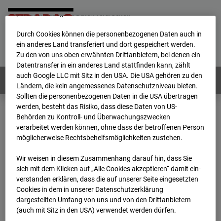
werden von uns sowie von Drittanbietern unter anderem auch
personenbezogene Daten verarbeitet.
Durch Cookies können die personenbezogenen Daten auch in
Home
E-Mail
Impressum
Login
ein anderes Land transferiert und dort gespeichert werden.
Zu den von uns oben erwähnten Drittanbietern, bei denen ein
Deutsch
/
English
Datentransfer in ein anderes Land stattfinden kann, zählt
auch Google LLC mit Sitz in den USA. Die USA gehören zu den
Webcams:
Alle Länder
Ländern, die kein angemessenes Datenschutzniveau bieten.
Sollten die personenbezogenen Daten in die USA übertragen
werden, besteht das Risiko, dass diese Daten von US-
Behörden zu Kontroll- und Überwachungszwecken
Home
Deutschland
verarbeitet werden können, ohne dass der betroffenen Person
BC-120 - BV W2 Campus BT 1-3
Archiv
möglicherweise Rechtsbehelfsmöglichkeiten zustehen.
2026
06
03
15:35
Wir weisen in diesem Zusammenhang darauf hin, dass Sie
BC-120 - BV W2
sich mit dem Klicken auf „Alle Cookies akzeptieren“ damit ein­
ver­standen erklären, dass die auf unserer Seite eingesetzten
Cookies in dem in unserer Datenschutzerklärung
Campus BT 1-3
dargestellten Umfang von uns und von den Drittanbietern
(auch mit Sitz in den USA) verwendet werden dürfen.