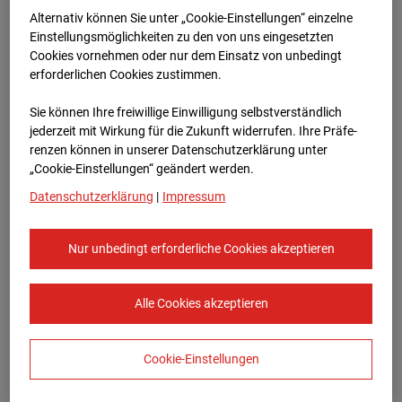
Bauvorhaben Am Wallgraben 99, 70565
Alternativ können Sie unter „Cookie-Einstellungen“ einzelne
Stuttgart
Einstellungsmöglichkeiten zu den von uns eingesetzten
Cookies vornehmen oder nur dem Einsatz von unbedingt
Zur Übersicht
erforderlichen Cookies zustimmen.
Archivdatum:
03.06.2026 16:35,
Sie können Ihre freiwillige Einwilligung selbstverständlich
Europe/Berlin
jederzeit mit Wirkung für die Zukunft widerrufen. Ihre Prä­fe­
renzen können in unserer Datenschutzerklärung unter
„Cookie-Einstellungen“ geändert werden.
Datenschutzerklärung
|
Impressum
Nur unbedingt erforderliche Cookies akzeptieren
Alle Cookies akzeptieren
Cookie-Einstellungen
STRABAG SE
Konzern-Kommunikation Internet/Neue