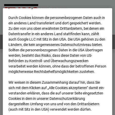
werden von uns sowie von Drittanbietern unter anderem auch
personenbezogene Daten verarbeitet.
Durch Cookies können die personenbezogenen Daten auch in
Home
E-Mail
Impressum
Login
ein anderes Land transferiert und dort gespeichert werden.
Zu den von uns oben erwähnten Drittanbietern, bei denen ein
Deutsch
/
English
Datentransfer in ein anderes Land stattfinden kann, zählt
auch Google LLC mit Sitz in den USA. Die USA gehören zu den
Webcams:
Alle Länder
Ländern, die kein angemessenes Datenschutzniveau bieten.
Sollten die personenbezogenen Daten in die USA übertragen
werden, besteht das Risiko, dass diese Daten von US-
Behörden zu Kontroll- und Überwachungszwecken
Home
Deutschland
verarbeitet werden können, ohne dass der betroffenen Person
BC-120 - BV W2 Campus BT 1-3
Archiv
möglicherweise Rechtsbehelfsmöglichkeiten zustehen.
2026
06
03
16:35
Wir weisen in diesem Zusammenhang darauf hin, dass Sie
BC-120 - BV W2
sich mit dem Klicken auf „Alle Cookies akzeptieren“ damit ein­
ver­standen erklären, dass die auf unserer Seite eingesetzten
Cookies in dem in unserer Datenschutzerklärung
Campus BT 1-3
dargestellten Umfang von uns und von den Drittanbietern
(auch mit Sitz in den USA) verwendet werden dürfen.